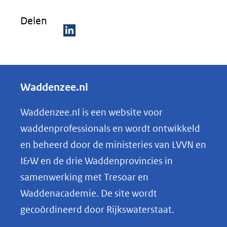
venster)
Delen
(verwijst
naar
D
een
e
andere
l
Waddenzee.nl
website)
e
n
Waddenzee.nl is een website voor
o
waddenprofessionals en wordt ontwikkeld
p
en beheerd door de ministeries van LVVN en
L
I&W en de drie Waddenprovincies in
i
samenwerking met Tresoar en
n
Waddenacademie. De site wordt
k
gecoördineerd door Rijkswaterstaat.
e