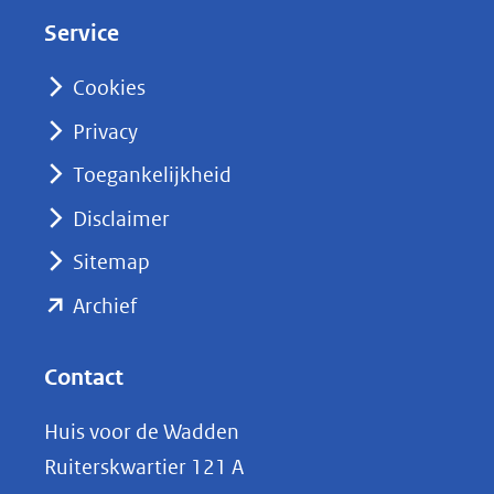
d
Service
I
n
Cookies
(opent
Privacy
in
nieuw
Toegankelijkheid
venster)
Disclaimer
(verwijst
Sitemap
naar
(opent
een
Archief
andere
in
website)
nieuw
Contact
venster)
Huis voor de Wadden
(verwijst
Ruiterskwartier 121 A
naar