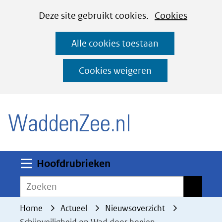
Cookies
Ga
Hier
Deze site gebruikt cookies.
Cookies
instellen
naar
kan
Alle cookies toestaan
de
het
inhoud
gebruik
Cookies weigeren
van
(naar homepage)
cookies
op
deze
website
worden
Uitklappen
Hoofdrubrieken
toegestaan
Zoeken
Zoeken
of
geweigerd.
Home
Actueel
Nieuwsoverzicht