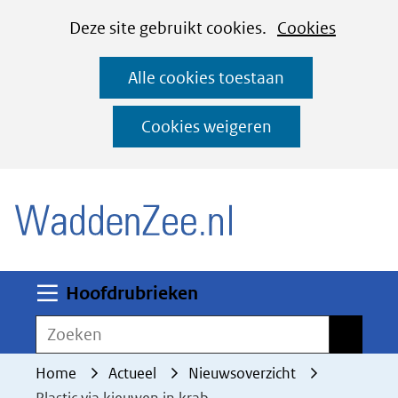
Cookies
Ga
Hier
Deze site gebruikt cookies.
Cookies
instellen
naar
kan
Alle cookies toestaan
de
het
inhoud
gebruik
Cookies weigeren
van
(naar homepage)
cookies
op
deze
website
worden
Uitklappen
Hoofdrubrieken
toegestaan
Zoeken
Zoeken
of
geweigerd.
Home
Actueel
Nieuwsoverzicht