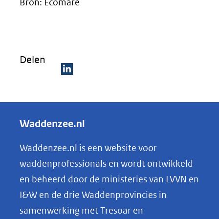
Bron: Ecomare
Delen
D
e
l
Waddenzee.nl
e
n
Waddenzee.nl is een website voor
o
waddenprofessionals en wordt ontwikkeld
p
en beheerd door de ministeries van LVVN en
L
I&W en de drie Waddenprovincies in
i
samenwerking met Tresoar en
n