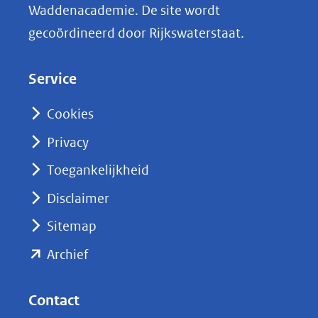
Waddenacademie. De site wordt
k
gecoördineerd door Rijkswaterstaat.
e
d
Service
I
n
Cookies
(opent
Privacy
in
nieuw
Toegankelijkheid
venster)
Disclaimer
(verwijst
Sitemap
naar
(opent
een
Archief
andere
in
website)
nieuw
Contact