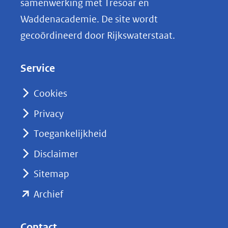
samenwerking met Tresoar en
n
Waddenacademie. De site wordt
k
gecoördineerd door Rijkswaterstaat.
e
d
Service
I
n
Cookies
(opent
Privacy
in
nieuw
Toegankelijkheid
venster)
Disclaimer
(verwijst
Sitemap
naar
(opent
een
Archief
andere
in
website)
nieuw
Contact