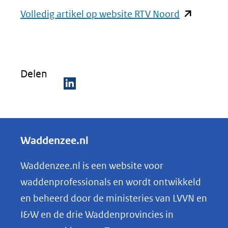
(opent
Volledig artikel op website RTV Noord
in
nieuw
venster)
Delen
(verwijst
naar
D
een
e
andere
l
Waddenzee.nl
website)
e
n
Waddenzee.nl is een website voor
o
waddenprofessionals en wordt ontwikkeld
p
en beheerd door de ministeries van LVVN en
L
I&W en de drie Waddenprovincies in
i