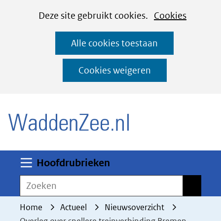
Cookies
Ga
Hier
Deze site gebruikt cookies.
Cookies
instellen
naar
kan
Alle cookies toestaan
de
het
inhoud
gebruik
Cookies weigeren
van
(naar homepage)
cookies
op
deze
website
worden
Uitklappen
Hoofdrubrieken
toegestaan
Zoeken
Zoeken
of
geweigerd.
Home
Actueel
Nieuwsoverzicht