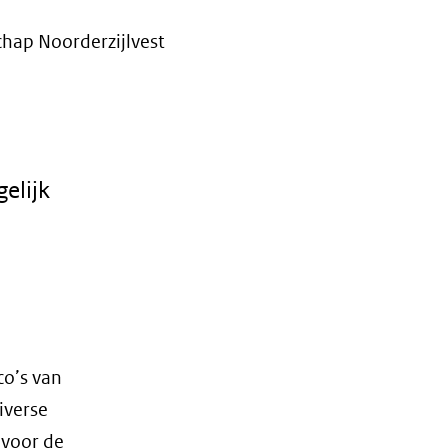
hap Noorderzijlvest
elijk
co’s van
iverse
 voor de