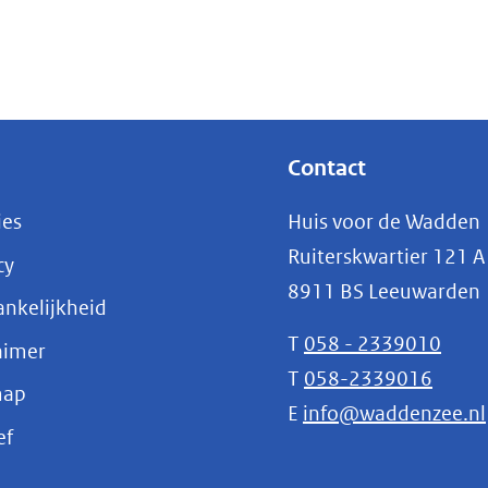
Contact
ies
Huis voor de Wadden
Ruiterskwartier 121 A
cy
8911 BS Leeuwarden
nkelijkheid
T
058 - 2339010
aimer
T
058-2339016
map
E
info@waddenzee.nl
(opent
ef
in