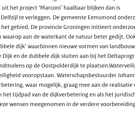
uit het project ‘Marconi’ haalbaar blijken dan is
an Delfzijl te verleggen. De gemeente Eemsmond onder
 het gebied. De provincie Groningen initieert onderzo
ijk waarop aan de waterkant de natuur beter gedijt. Oo
‘dubbele dijk’ waarbinnen nieuwe vormen van landbouw
 Dijk en de dubbele dijk sluiten aan bij het Deltapro
indmolens op de Oostpolderdijk te plaatsen.Waterveil
e veiligheid vooropstaan. Waterschapsbestuurder Johan
rbetering, waar mogelijk, graag mee aan de realisatie
 het tijdpad van de dijkverbetering en als het juridisc
n deze wensen meegenomen in de verdere voorbereidin