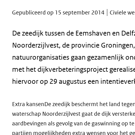
geweigerd.
Gepubliceerd op 15 september 2014
Civiele we
De zeedijk tussen de Eemshaven en Delf
Noorderzijlvest, de provincie Groninge
natuurorganisaties gaan gezamenlijk on
met het dijkverbeteringsproject gereal
hiervoor op 29 augustus een intentieverk
Extra kansenDe zeedijk beschermt het land tegen 
waterschap Noorderzijlvest gaat de dijk versterk
aardbevingen als gevolg van de gaswinning op te 
partijen mogelijkheden extra wensen voor het ge