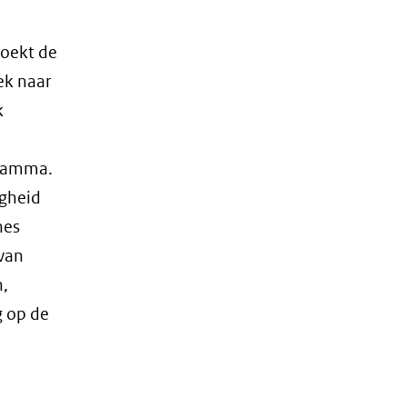
zoekt de
ek naar
k
gramma.
igheid
nes
 van
h,
g op de