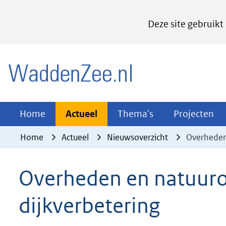
Cookies
Deze site gebruikt
instellen
Hier
(naar homepage)
kan
het
gebruik
van
Actueel
Thema's
Pr
Home
Actueel
Thema's
Projecten
Uitklappen
Uitklappen
Ui
cookies
Home
Actueel
Nieuwsoverzicht
Overheden 
op
deze
Overheden en natuuro
website
worden
dijkverbetering
toegestaan
of