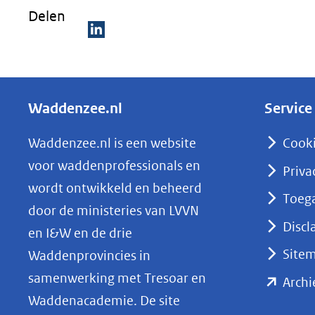
Delen
D
e
l
Waddenzee.nl
Service
e
n
Waddenzee.nl is een website
Cook
o
voor waddenprofessionals en
Priva
p
wordt ontwikkeld en beheerd
Toega
L
door de ministeries van LVVN
i
Discl
en I&W en de drie
n
Site
Waddenprovincies in
k
samenwerking met Tresoar en
Archi
e
Waddenacademie. De site
d