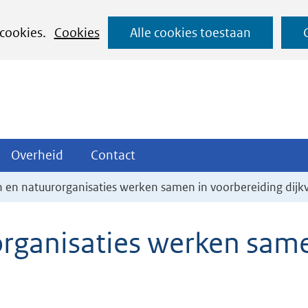
Ga
 cookies.
Cookies
Alle cookies toestaan
naar
de
inhoud
ojecten
Overheid
Contact
Overheid
Contact
tklappen
Uitklappen
Uitklappen
en natuurorganisaties werken samen in voorbereiding dijk
rganisaties werken same