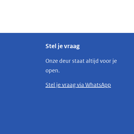
Stel je vraag
Onze deur staat altijd voor je
open.
(opent
Stel je vraag via WhatsApp
in
nieuw
venster)
(verwijst
naar