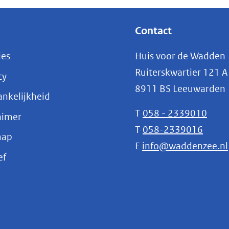
een
andere
Contact
website)
ies
Huis voor de Wadden
Ruiterskwartier 121 A
cy
8911 BS Leeuwarden
nkelijkheid
T
058 - 2339010
aimer
T
058-2339016
map
E
info@waddenzee.nl
(opent
ef
in
nieuw
venster)
(verwijst