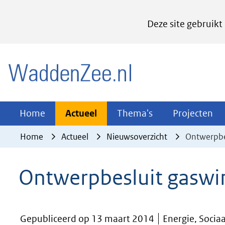
Cookies
Deze site gebruikt
instellen
Hier
(naar homepage)
kan
het
gebruik
van
Actueel
Thema's
Pr
Home
Actueel
Thema's
Projecten
Uitklappen
Uitklappen
Ui
cookies
Home
Actueel
Nieuwsoverzicht
Ontwerpbe
op
deze
Ontwerpbesluit gaswi
website
worden
toegestaan
Gepubliceerd op 13 maart 2014
Energie, Socia
of