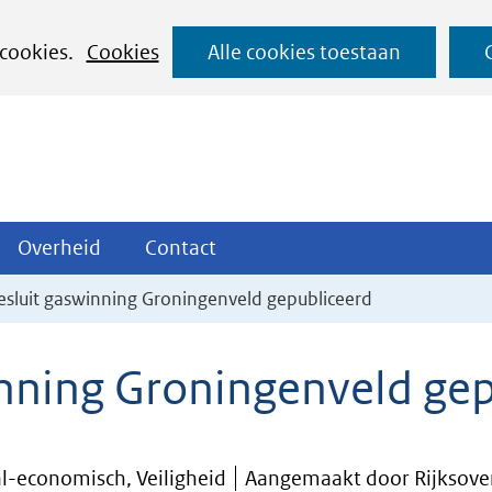
Ga
 cookies.
Cookies
Alle cookies toestaan
naar
de
inhoud
ojecten
Overheid
Contact
Overheid
Contact
tklappen
Uitklappen
Uitklappen
sluit gaswinning Groningenveld gepubliceerd
nning Groningenveld gep
al-economisch, Veiligheid
Aangemaakt door Rijksove