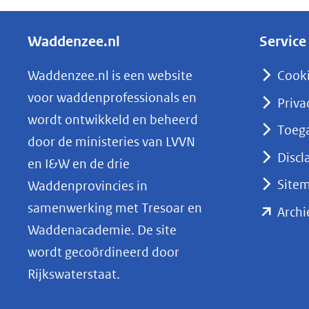
e
l
Waddenzee.nl
Service
e
n
Waddenzee.nl is een website
Cook
o
voor waddenprofessionals en
Priva
p
wordt ontwikkeld en beheerd
Toega
L
door de ministeries van LVVN
i
Discl
en I&W en de drie
n
Site
Waddenprovincies in
k
samenwerking met Tresoar en
Archi
e
Waddenacademie. De site
d
wordt gecoördineerd door
I
Rijkswaterstaat.
n
(opent