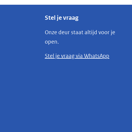
Stel je vraag
Onze deur staat altijd voor je
open.
(opent
Stel je vraag via WhatsApp
in
nieuw
venster)
(verwijst
naar
een
andere
website)