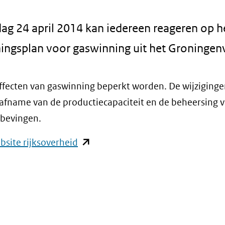
ag 24 april 2014 kan iedereen reageren op h
ingsplan voor gaswinning uit het Groningen
ffecten van gaswinning beperkt worden. De wijziginge
afname van de productiecapaciteit en de beheersing 
dbevingen.
(opent
bsite rijksoverheid
in
nieuw
venster)
(verwijst
naar