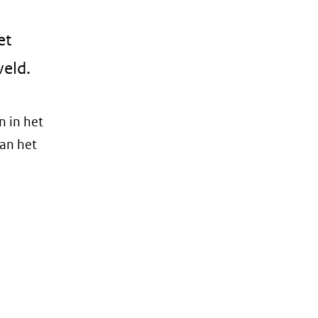
et
veld.
n in het
van het