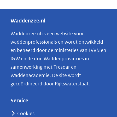
D
e
l
Waddenzee.nl
e
n
Waddenzee.nl is een website voor
o
waddenprofessionals en wordt ontwikkeld
p
en beheerd door de ministeries van LVVN en
L
I&W en de drie Waddenprovincies in
i
samenwerking met Tresoar en
n
Waddenacademie. De site wordt
k
gecoördineerd door Rijkswaterstaat.
e
d
Service
I
n
Cookies