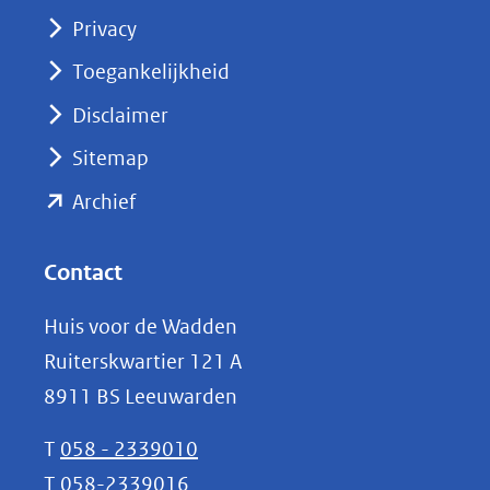
(opent
Privacy
in
nieuw
Toegankelijkheid
venster)
Disclaimer
(verwijst
Sitemap
naar
(opent
een
Archief
andere
in
website)
nieuw
Contact
venster)
Huis voor de Wadden
(verwijst
Ruiterskwartier 121 A
naar
8911 BS Leeuwarden
een
andere
T
058 - 2339010
website)
T
058-2339016