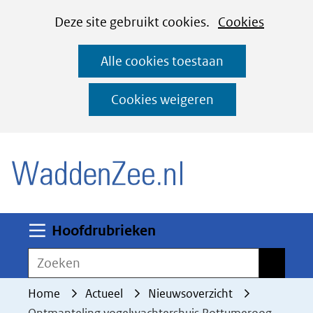
Cookies
Ga
Hier
Deze site gebruikt cookies.
Cookies
instellen
naar
kan
Alle cookies toestaan
de
het
inhoud
gebruik
Cookies weigeren
van
(naar homepage)
cookies
op
deze
website
worden
Uitklappen
Hoofdrubrieken
toegestaan
Zoeken
Zoeken
of
geweigerd.
Home
Actueel
Nieuwsoverzicht