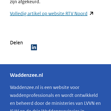
zijn afgekeurd.
(opent
Volledig artikel op website RTV Noord
in
nieuw
venster)
Delen
(verwijst
naar
D
een
e
andere
l
Waddenzee.nl
website)
e
n
Waddenzee.nl is een website voor
o
waddenprofessionals en wordt ontwikkeld
p
en beheerd door de ministeries van LVVN en
L