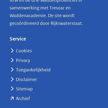
I&W en de drie Waddenprovincies in
i
samenwerking met Tresoar en
n
Waddenacademie. De site wordt
k
gecoördineerd door Rijkswaterstaat.
e
d
Service
I
n
Cookies
(opent
Privacy
in
nieuw
Toegankelijkheid
venster)
Disclaimer
(verwijst
Sitemap
naar
(opent
een
Archief
andere
in