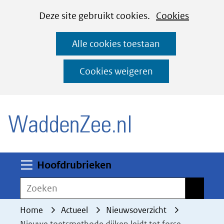
Cookies
Ga
Hier
Deze site gebruikt cookies.
Cookies
instellen
naar
kan
Alle cookies toestaan
de
het
inhoud
gebruik
Cookies weigeren
van
(naar homepage)
cookies
op
deze
website
worden
Uitklappen
Hoofdrubrieken
toegestaan
Zoeken
Zoeken
of
geweigerd.
Home
Actueel
Nieuwsoverzicht