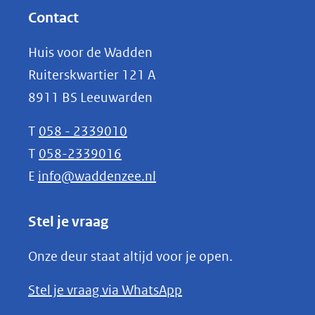
website)
nieuw
Contact
venster)
Huis voor de Wadden
(verwijst
Ruiterskwartier 121 A
naar
8911 BS Leeuwarden
een
andere
T
058 - 2339010
website)
T
058-2339016
E
info@waddenzee.nl
Stel je vraag
Onze deur staat altijd voor je open.
(opent
Stel je vraag via WhatsApp
in