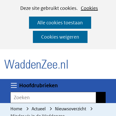
Cookies
Ga
Hier
Deze site gebruikt cookies.
Cookies
instellen
naar
kan
Alle cookies toestaan
de
het
inhoud
gebruik
Cookies weigeren
van
(naar homepage)
cookies
op
deze
website
worden
Uitklappen
Hoofdrubrieken
toegestaan
Zoeken
Zoeken
of
geweigerd.
Home
Actueel
Nieuwsoverzicht