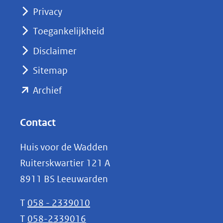
(opent
Privacy
in
nieuw
Toegankelijkheid
venster)
Disclaimer
(verwijst
Sitemap
naar
(opent
een
Archief
andere
in
website)
nieuw
Contact
venster)
Huis voor de Wadden
(verwijst
Ruiterskwartier 121 A
naar
8911 BS Leeuwarden
een
andere
T
058 - 2339010
website)
T
058-2339016