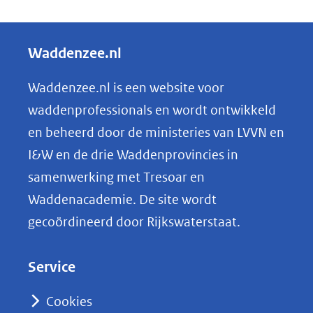
e
l
Waddenzee.nl
e
n
Waddenzee.nl is een website voor
o
waddenprofessionals en wordt ontwikkeld
p
en beheerd door de ministeries van LVVN en
L
I&W en de drie Waddenprovincies in
i
samenwerking met Tresoar en
n
Waddenacademie. De site wordt
k
gecoördineerd door Rijkswaterstaat.
e
d
Service
I
n
Cookies