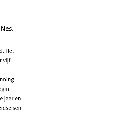
 Nes.
d. Het
 vijf
unning
egin
e jaar en
eidseisen