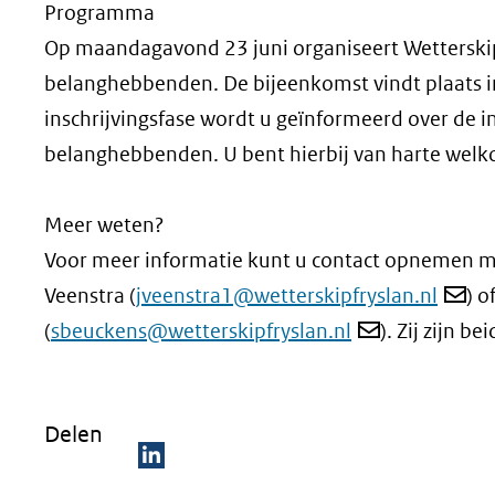
Programma
Op maandagavond 23 juni organiseert Wetterskip
belanghebbenden. De bijeenkomst vindt plaats in
inschrijvingsfase wordt u geïnformeerd over de i
belanghebbenden. U bent hierbij van harte wel
Meer weten?
Voor meer informatie kunt u contact opnemen m
Veenstra (
jveenstra1@wetterskipfryslan.nl
) o
(
sbeuckens@wetterskipfryslan.nl
). Zij zijn b
Delen
D