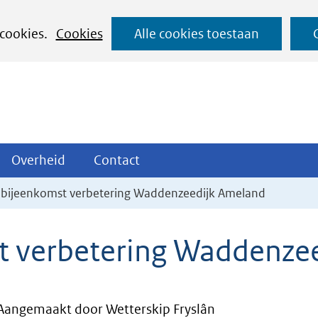
Ga
 cookies.
Cookies
Alle cookies toestaan
naar
de
inhoud
ojecten
Overheid
Contact
Overheid
Contact
tklappen
Uitklappen
Uitklappen
ebijeenkomst verbetering Waddenzeedijk Ameland
t verbetering Waddenze
Aangemaakt door Wetterskip Fryslân