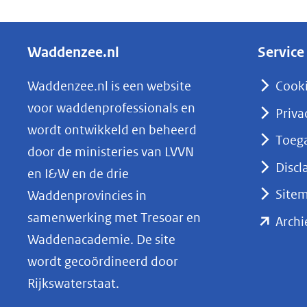
e
l
Waddenzee.nl
Service
e
n
Waddenzee.nl is een website
Cook
o
voor waddenprofessionals en
Priva
p
wordt ontwikkeld en beheerd
Toega
L
door de ministeries van LVVN
i
Discl
en I&W en de drie
n
Site
Waddenprovincies in
k
samenwerking met Tresoar en
Archi
e
Waddenacademie. De site
d
wordt gecoördineerd door
I
Rijkswaterstaat.
n