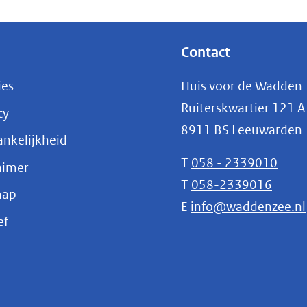
Contact
ies
Huis voor de Wadden
Ruiterskwartier 121 A
cy
8911 BS Leeuwarden
nkelijkheid
T
058 - 2339010
aimer
T
058-2339016
map
E
info@waddenzee.nl
(opent
ef
in
nieuw
venster)