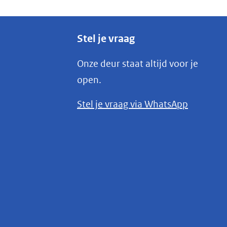
Stel je vraag
Onze deur staat altijd voor je
open.
(opent
Stel je vraag via WhatsApp
in
nieuw
venster)
(verwijst
naar
een
andere