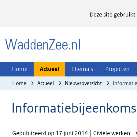
Cookies
Deze site gebruikt
instellen
Hier
(naar homepage)
kan
het
gebruik
van
Actueel
Thema's
Pr
Home
Actueel
Thema's
Projecten
Uitklappen
Uitklappen
Ui
cookies
Home
Actueel
Nieuwsoverzicht
Informati
op
deze
Informatiebijeenkoms
website
worden
toegestaan
Gepubliceerd op 17 juni 2014
Civiele werken
of