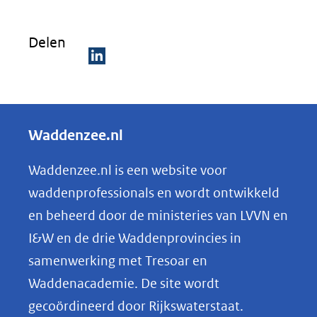
nieuw
venster)
Delen
(verwijst
naar
D
een
e
andere
l
Waddenzee.nl
website)
e
n
Waddenzee.nl is een website voor
o
waddenprofessionals en wordt ontwikkeld
p
en beheerd door de ministeries van LVVN en
L
I&W en de drie Waddenprovincies in
i
samenwerking met Tresoar en
n
Waddenacademie. De site wordt
k
gecoördineerd door Rijkswaterstaat.
e