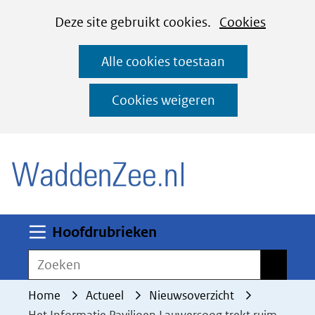
Cookies
Ga
Hier
Deze site gebruikt cookies.
Cookies
instellen
naar
kan
Alle cookies toestaan
de
het
inhoud
gebruik
Cookies weigeren
van
(naar homepage)
cookies
op
deze
website
worden
Uitklappen
Hoofdrubrieken
toegestaan
Zoeken
Zoeken
of
geweigerd.
Home
Actueel
Nieuwsoverzicht