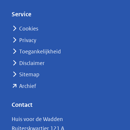
d
Service
I
n
Cookies
(opent
Privacy
in
nieuw
Toegankelijkheid
venster)
Disclaimer
(verwijst
Sitemap
naar
(opent
een
Archief
andere
in
website)
nieuw
Contact
venster)
Huis voor de Wadden
(verwijst
Ruiterskwartier 121 A