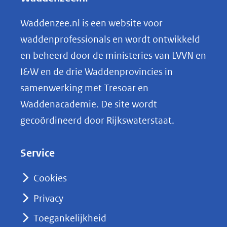
website)
e
n
Waddenzee.nl is een website voor
o
waddenprofessionals en wordt ontwikkeld
p
en beheerd door de ministeries van LVVN en
L
I&W en de drie Waddenprovincies in
i
samenwerking met Tresoar en
n
Waddenacademie. De site wordt
k
gecoördineerd door Rijkswaterstaat.
e
d
Service
I
n
Cookies
(opent
Privacy
in
nieuw
Toegankelijkheid