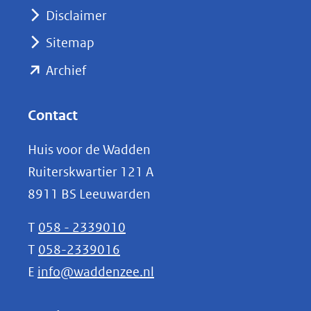
venster)
Disclaimer
(verwijst
Sitemap
naar
(opent
een
Archief
andere
in
website)
nieuw
Contact
venster)
Huis voor de Wadden
(verwijst
Ruiterskwartier 121 A
naar
8911 BS Leeuwarden
een
andere
T
058 - 2339010
website)
T
058-2339016
E
info@waddenzee.nl