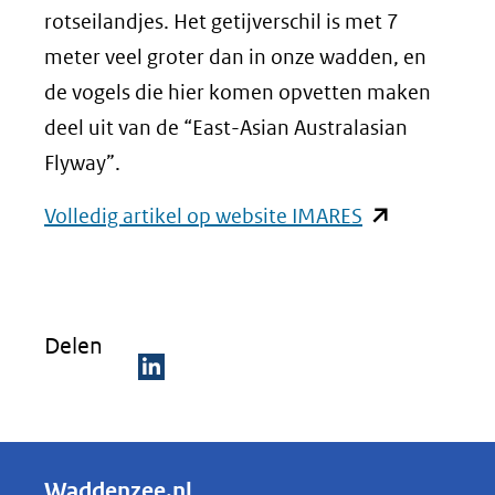
rotseilandjes. Het getijverschil is met 7
meter veel groter dan in onze wadden, en
de vogels die hier komen opvetten maken
deel uit van de “East-Asian Australasian
Flyway”.
(opent
Volledig artikel op website IMARES
in
nieuw
venster)
Delen
(verwijst
naar
D
een
e
andere
l
Waddenzee.nl