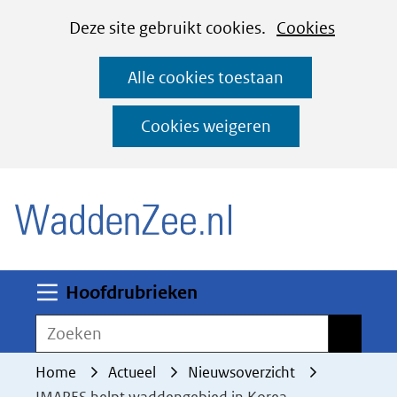
Cookies
Ga
Hier
Deze site gebruikt cookies.
Cookies
instellen
naar
kan
Alle cookies toestaan
de
het
inhoud
gebruik
Cookies weigeren
van
(naar homepage)
cookies
op
deze
website
worden
Uitklappen
Hoofdrubrieken
toegestaan
Zoeken
Zoeken
of
geweigerd.
Home
Actueel
Nieuwsoverzicht