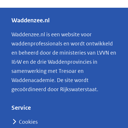
e
l
Waddenzee.nl
e
n
Waddenzee.nl is een website voor
o
waddenprofessionals en wordt ontwikkeld
p
en beheerd door de ministeries van LVVN en
L
I&W en de drie Waddenprovincies in
i
samenwerking met Tresoar en
n
Waddenacademie. De site wordt
k
gecoördineerd door Rijkswaterstaat.
e
d
Service
I
n
Cookies
(opent