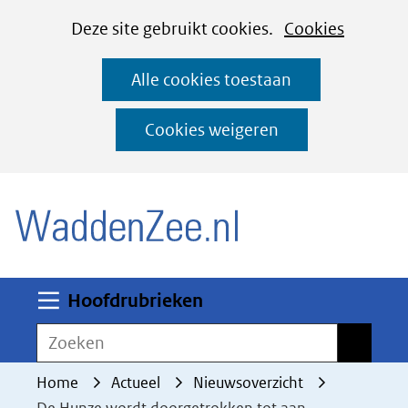
Cookies
Ga
Hier
Deze site gebruikt cookies.
Cookies
instellen
naar
kan
Alle cookies toestaan
de
het
inhoud
gebruik
Cookies weigeren
van
(naar homepage)
cookies
op
deze
website
worden
Uitklappen
Hoofdrubrieken
toegestaan
Zoeken
Zoeken
of
geweigerd.
Home
Actueel
Nieuwsoverzicht