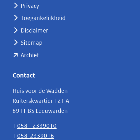
Privacy
in
nieuw
Toegankelijkheid
venster)
Disclaimer
(verwijst
Sitemap
naar
(opent
een
Archief
andere
in
website)
nieuw
Contact
venster)
Huis voor de Wadden
(verwijst
Ruiterskwartier 121 A
naar
8911 BS Leeuwarden
een
andere
T
058 - 2339010
website)
T
058-2339016