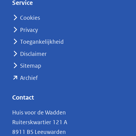
Service
I
n
Cookies
(opent
Privacy
in
nieuw
Toegankelijkheid
venster)
Disclaimer
(verwijst
Sitemap
naar
(opent
een
Archief
andere
in
website)
nieuw
Contact
venster)
Huis voor de Wadden
(verwijst
Ruiterskwartier 121 A
naar
8911 BS Leeuwarden
een