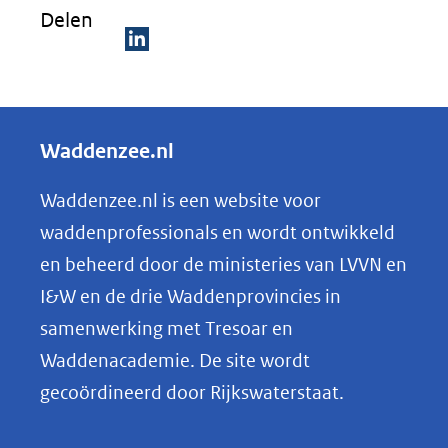
Delen
D
e
l
Waddenzee.nl
e
n
Waddenzee.nl is een website voor
o
waddenprofessionals en wordt ontwikkeld
p
en beheerd door de ministeries van LVVN en
L
I&W en de drie Waddenprovincies in
i
samenwerking met Tresoar en
n
Waddenacademie. De site wordt
k
gecoördineerd door Rijkswaterstaat.
e
d