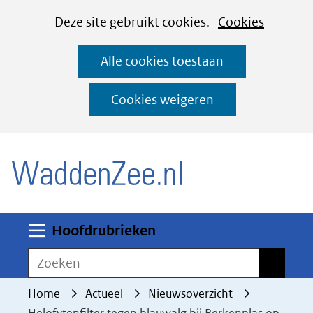
Cookies
Ga
Hier
Deze site gebruikt cookies.
Cookies
instellen
naar
kan
Alle cookies toestaan
de
het
inhoud
gebruik
Cookies weigeren
van
(naar homepage)
cookies
op
deze
website
worden
Uitklappen
Hoofdrubrieken
toegestaan
Zoeken
Zoeken
of
geweigerd.
Home
Actueel
Nieuwsoverzicht