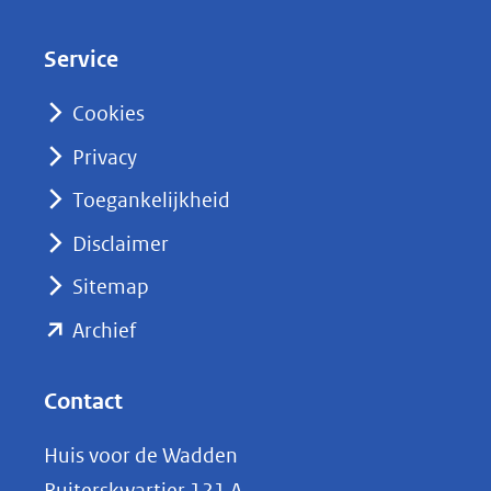
e
d
Service
I
n
Cookies
(opent
Privacy
in
nieuw
Toegankelijkheid
venster)
Disclaimer
(verwijst
Sitemap
naar
(opent
een
Archief
andere
in
website)
nieuw
Contact
venster)
Huis voor de Wadden
(verwijst
Ruiterskwartier 121 A