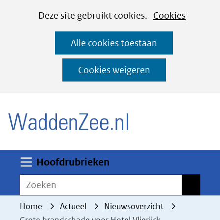
Cookies
Ga
Hier
Deze site gebruikt cookies.
Cookies
instellen
naar
kan
Alle cookies toestaan
de
het
inhoud
gebruik
Cookies weigeren
van
(naar homepage)
cookies
op
deze
website
worden
Uitklappen
Hoofdrubrieken
toegestaan
Zoeken
Zoeken
of
geweigerd.
Home
Actueel
Nieuwsoverzicht