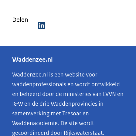
Delen
D
e
l
Waddenzee.nl
e
n
Waddenzee.nl is een website voor
o
waddenprofessionals en wordt ontwikkeld
p
en beheerd door de ministeries van LVVN en
L
I&W en de drie Waddenprovincies in
i
samenwerking met Tresoar en
n
Waddenacademie. De site wordt
k
gecoördineerd door Rijkswaterstaat.