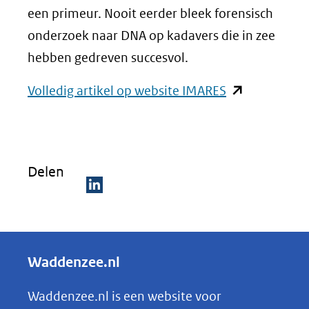
een primeur. Nooit eerder bleek forensisch
onderzoek naar DNA op kadavers die in zee
hebben gedreven succesvol.
(opent
Volledig artikel op website IMARES
in
nieuw
venster)
Delen
(verwijst
naar
D
een
e
andere
l
Waddenzee.nl
website)
e
n
Waddenzee.nl is een website voor