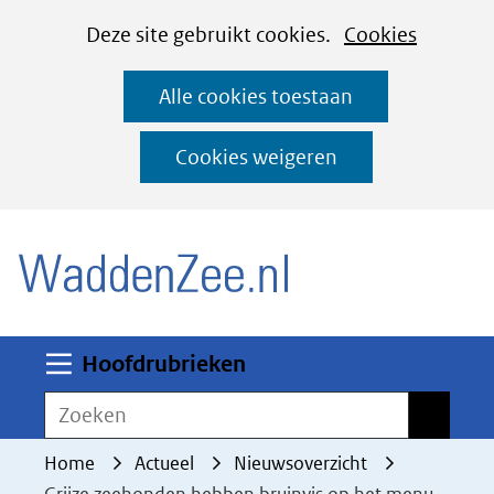
Cookies
Ga
Hier
Deze site gebruikt cookies.
Cookies
instellen
naar
kan
Alle cookies toestaan
de
het
inhoud
gebruik
Cookies weigeren
van
(naar homepage)
cookies
op
deze
website
worden
Uitklappen
Hoofdrubrieken
toegestaan
Zoeken
Zoeken
of
geweigerd.
Home
Actueel
Nieuwsoverzicht