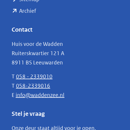
naar
(opent
een
Archief
andere
in
website)
nieuw
Contact
venster)
Huis voor de Wadden
(verwijst
Ruiterskwartier 121 A
naar
8911 BS Leeuwarden
een
andere
T
058 - 2339010
website)
T
058-2339016
E
info@waddenzee.nl
Stel je vraag
Onze deur staat altijd voor je open.