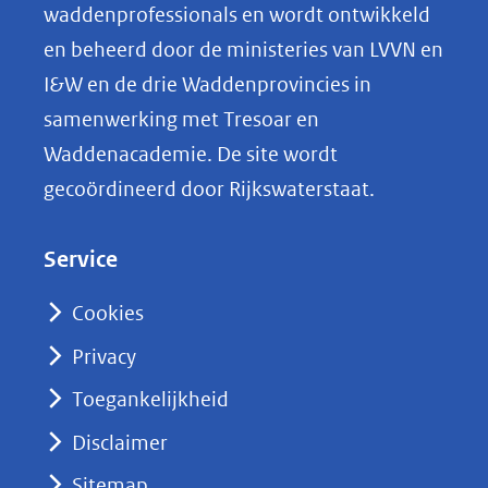
o
waddenprofessionals en wordt ontwikkeld
p
en beheerd door de ministeries van LVVN en
L
I&W en de drie Waddenprovincies in
i
samenwerking met Tresoar en
n
Waddenacademie. De site wordt
k
gecoördineerd door Rijkswaterstaat.
e
d
Service
I
n
Cookies
(opent
Privacy
in
nieuw
Toegankelijkheid
venster)
Disclaimer
(verwijst
Sitemap