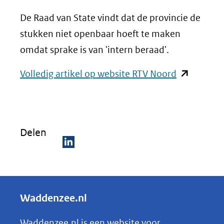
naar
een
De Raad van State vindt dat de provincie de
andere
stukken niet openbaar hoeft te maken
website)
omdat sprake is van 'intern beraad'.
(opent
Volledig artikel op website RTV Noord
in
nieuw
venster)
Delen
(verwijst
naar
D
een
e
andere
l
Waddenzee.nl
website)
e
n
Waddenzee.nl is een website voor