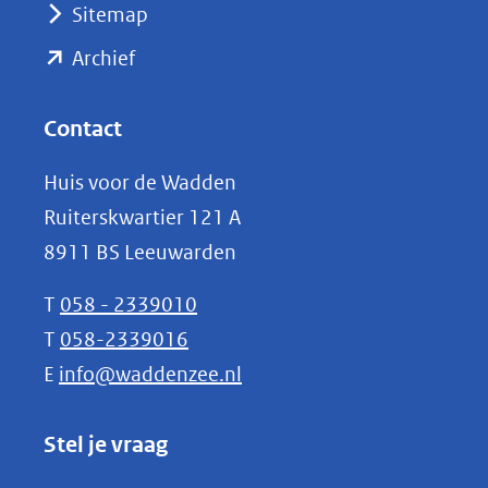
Sitemap
naar
(opent
een
Archief
andere
in
website)
nieuw
Contact
venster)
Huis voor de Wadden
(verwijst
Ruiterskwartier 121 A
naar
8911 BS Leeuwarden
een
andere
T
058 - 2339010
website)
T
058-2339016
E
info@waddenzee.nl
Stel je vraag