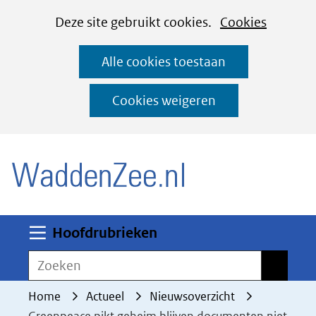
Cookies
Ga
Hier
Deze site gebruikt cookies.
Cookies
instellen
naar
kan
Alle cookies toestaan
de
het
inhoud
gebruik
Cookies weigeren
van
(naar homepage)
cookies
op
deze
website
worden
Uitklappen
Hoofdrubrieken
toegestaan
Zoeken
Zoeken
of
geweigerd.
Home
Actueel
Nieuwsoverzicht