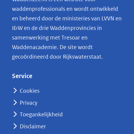
o
waddenprofessionals en wordt ontwikkeld
p
en beheerd door de ministeries van LVVN en
L
I&W en de drie Waddenprovincies in
i
samenwerking met Tresoar en
n
Waddenacademie. De site wordt
k
gecoördineerd door Rijkswaterstaat.
e
d
Service
I
n
Cookies
(opent
Privacy
in
nieuw
Toegankelijkheid
venster)
Disclaimer
(verwijst