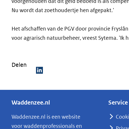
voorgehouden dat dit geld bedoeld is als compens
Nu wordt dat zoethoudertje hen afgepakt.'
Het afschaffen van de PGV door provincie Fryslân
voor agrarisch natuurbeheer, vreest Sytema. 'Ik h
Delen
D
e
l
Waddenzee.nl
Service
e
n
Waddenzee.nl is een website
Cook
o
voor waddenprofessionals en
Priva