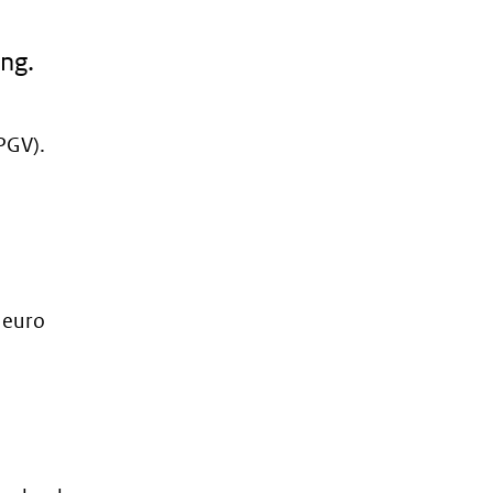
ng.
PGV).
 euro