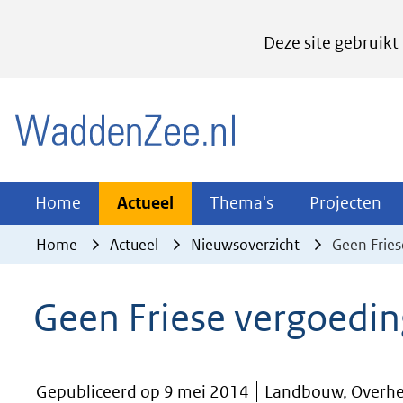
Cookies
Deze site gebruikt
instellen
Hier
(naar homepage)
kan
het
gebruik
van
Actueel
Thema's
Pr
Home
Actueel
Thema's
Projecten
Uitklappen
Uitklappen
Ui
cookies
Home
Actueel
Nieuwsoverzicht
Geen Frie
op
deze
Geen Friese vergoedi
website
worden
toegestaan
Gepubliceerd op 9 mei 2014
Landbouw, Overhe
of