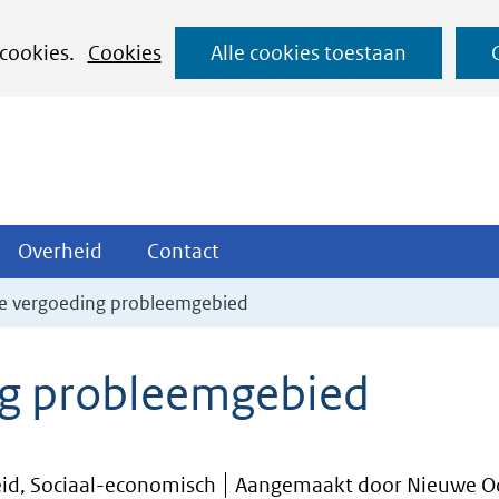
Ga
 cookies.
Cookies
Alle cookies toestaan
naar
de
inhoud
ojecten
Overheid
Contact
Overheid
Contact
tklappen
Uitklappen
Uitklappen
se vergoeding probleemgebied
ng probleemgebied
id, Sociaal-economisch
Aangemaakt door Nieuwe O