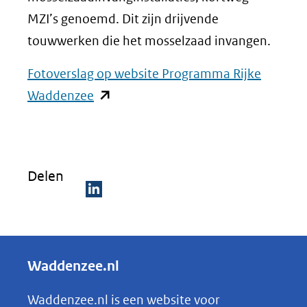
MZI’s genoemd. Dit zijn drijvende
touwwerken die het mosselzaad invangen.
Fotoverslag op website Programma Rijke
(opent
Waddenzee
in
nieuw
venster)
Delen
(verwijst
naar
D
een
e
andere
l
Waddenzee.nl
website)
e
n
Waddenzee.nl is een website voor