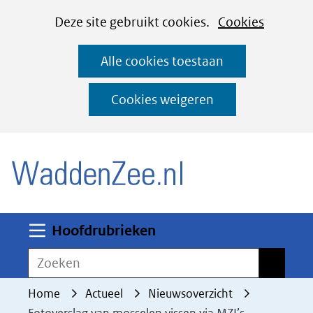
Cookies
Ga
Hier
Deze site gebruikt cookies.
Cookies
instellen
naar
kan
Alle cookies toestaan
de
het
inhoud
gebruik
Cookies weigeren
van
(naar homepage)
cookies
op
deze
website
worden
Uitklappen
Hoofdrubrieken
toegestaan
Zoeken
Zoeken
of
geweigerd.
Home
Actueel
Nieuwsoverzicht