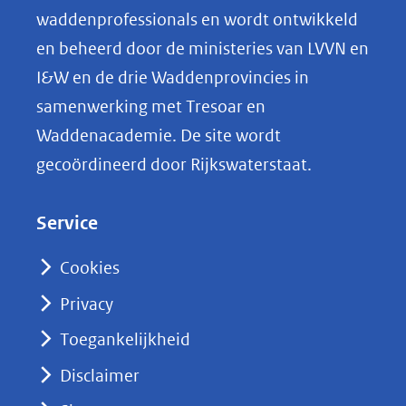
o
waddenprofessionals en wordt ontwikkeld
p
en beheerd door de ministeries van LVVN en
L
I&W en de drie Waddenprovincies in
i
samenwerking met Tresoar en
n
Waddenacademie. De site wordt
k
gecoördineerd door Rijkswaterstaat.
e
d
Service
I
n
Cookies
(opent
Privacy
in
nieuw
Toegankelijkheid
venster)
Disclaimer
(verwijst