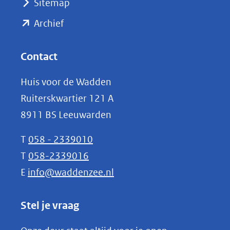
Sitemap
naar
(opent
een
Archief
andere
in
website)
nieuw
Contact
venster)
Huis voor de Wadden
(verwijst
Ruiterskwartier 121 A
naar
8911 BS Leeuwarden
een
andere
T
058 - 2339010
website)
T
058-2339016
E
info@waddenzee.nl
Stel je vraag