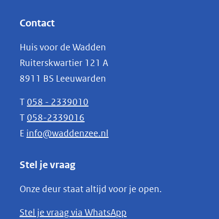
andere
in
website)
nieuw
Contact
venster)
Huis voor de Wadden
(verwijst
Ruiterskwartier 121 A
naar
8911 BS Leeuwarden
een
andere
T
058 - 2339010
website)
T
058-2339016
E
info@waddenzee.nl
Stel je vraag
Onze deur staat altijd voor je open.
(opent
Stel je vraag via WhatsApp