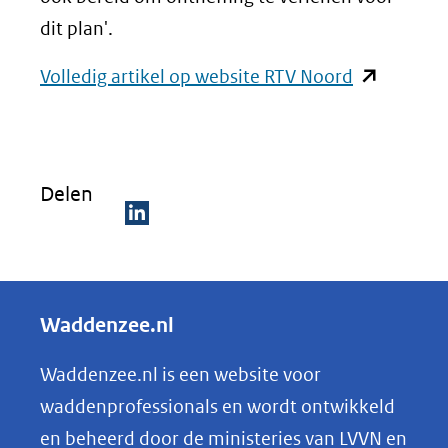
dit plan'.
(opent
Volledig artikel op website RTV Noord
in
nieuw
venster)
Delen
(verwijst
naar
D
een
e
andere
l
Waddenzee.nl
website)
e
n
Waddenzee.nl is een website voor
o
waddenprofessionals en wordt ontwikkeld
p
en beheerd door de ministeries van LVVN en