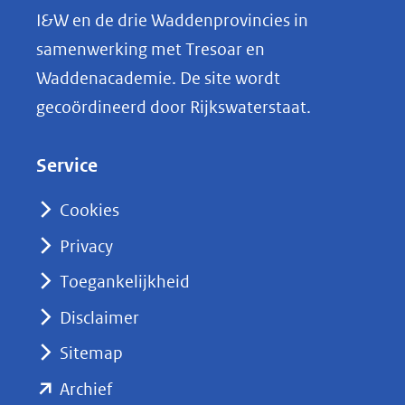
L
I&W en de drie Waddenprovincies in
i
samenwerking met Tresoar en
n
Waddenacademie. De site wordt
k
gecoördineerd door Rijkswaterstaat.
e
d
Service
I
n
Cookies
(opent
Privacy
in
nieuw
Toegankelijkheid
venster)
Disclaimer
(verwijst
Sitemap
naar
(opent
een
Archief