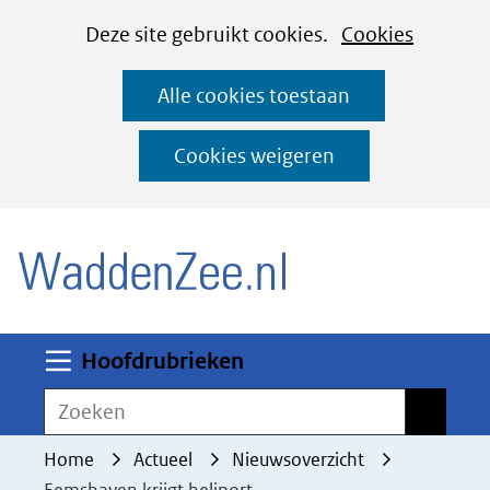
Cookies
Ga
Hier
Deze site gebruikt cookies.
Cookies
instellen
naar
kan
Alle cookies toestaan
de
het
inhoud
gebruik
Cookies weigeren
van
(naar homepage)
cookies
op
deze
website
worden
Uitklappen
Hoofdrubrieken
toegestaan
Zoeken
Zoeken
of
geweigerd.
Home
Actueel
Nieuwsoverzicht