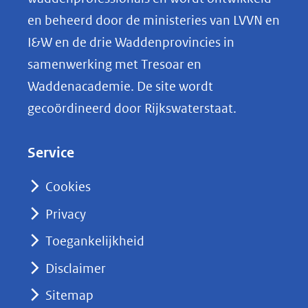
p
en beheerd door de ministeries van LVVN en
L
I&W en de drie Waddenprovincies in
i
samenwerking met Tresoar en
n
Waddenacademie. De site wordt
k
gecoördineerd door Rijkswaterstaat.
e
d
Service
I
n
Cookies
(opent
Privacy
in
nieuw
Toegankelijkheid
venster)
Disclaimer
(verwijst
Sitemap
naar