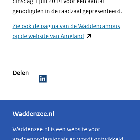
dinsdag 1 juli 2014 voor een aantal
genodigden in de raadzaal gepresenteerd.
Zie ook de pagina van de Waddencampus
(opent
op de website van Ameland
in
nieuw
venster)
Delen
(verwijst
naar
D
een
e
andere
l
Waddenzee.nl
website)
e
n
Waddenzee.nl is een website voor
o
waddenprofessionals en wordt ontwikkeld