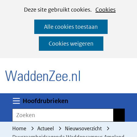
Cookies
Ga
Hier
Deze site gebruikt cookies.
Cookies
instellen
naar
kan
Alle cookies toestaan
de
het
inhoud
gebruik
Cookies weigeren
van
(naar homepage)
cookies
op
deze
website
worden
Uitklappen
Hoofdrubrieken
toegestaan
Zoeken
Zoeken
of
geweigerd.
Home
Actueel
Nieuwsoverzicht