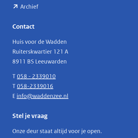
(opent
een
Archief
andere
in
website)
nieuw
Contact
venster)
Huis voor de Wadden
(verwijst
Ruiterskwartier 121 A
naar
8911 BS Leeuwarden
een
andere
T
058 - 2339010
website)
T
058-2339016
E
info@waddenzee.nl
Stel je vraag
Onze deur staat altijd voor je open.