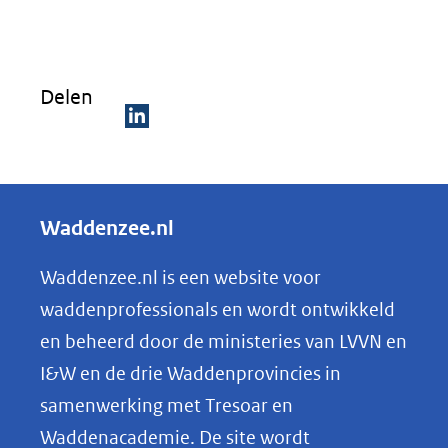
Delen
D
e
l
Waddenzee.nl
e
n
Waddenzee.nl is een website voor
o
waddenprofessionals en wordt ontwikkeld
p
en beheerd door de ministeries van LVVN en
L
I&W en de drie Waddenprovincies in
i
samenwerking met Tresoar en
n
Waddenacademie. De site wordt