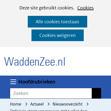
Cookies
Ga
Hier
Deze site gebruikt cookies.
Cookies
instellen
naar
kan
Alle cookies toestaan
de
het
inhoud
gebruik
Cookies weigeren
van
(naar homepage)
cookies
op
deze
website
worden
Uitklappen
Hoofdrubrieken
toegestaan
Zoeken
Zoeken
of
geweigerd.
Home
Actueel
Nieuwsoverzicht