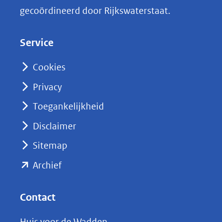
k
gecoördineerd door Rijkswaterstaat.
e
d
Service
I
n
Cookies
(opent
Privacy
in
nieuw
Toegankelijkheid
venster)
Disclaimer
(verwijst
Sitemap
naar
(opent
een
Archief
andere
in
website)
nieuw
Contact
venster)
Huis voor de Wadden