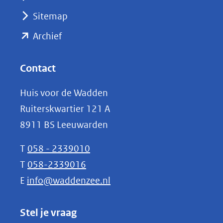
(verwijst
Sitemap
naar
(opent
een
Archief
andere
in
website)
nieuw
Contact
venster)
Huis voor de Wadden
(verwijst
Ruiterskwartier 121 A
naar
8911 BS Leeuwarden
een
andere
T
058 - 2339010
website)
T
058-2339016
E
info@waddenzee.nl
Stel je vraag