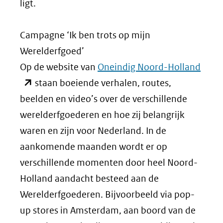
ligt.
Campagne ‘Ik ben trots op mijn
Werelderfgoed’
(ope
Op de website van
Oneindig Noord-Holland
in
staan boeiende verhalen, routes,
nieu
beelden en video’s over de verschillende
venst
werelderfgoederen en hoe zij belangrijk
(verw
waren en zijn voor Nederland. In de
naar
aankomende maanden wordt er op
een
verschillende momenten door heel Noord-
ande
Holland aandacht besteed aan de
websi
Werelderfgoederen. Bijvoorbeeld via pop-
up stores in Amsterdam, aan boord van de