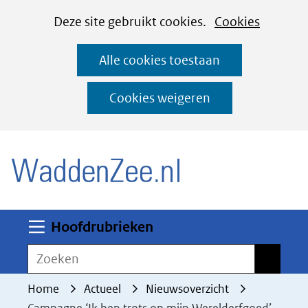
Cookies
Ga
Hier
Deze site gebruikt cookies.
Cookies
instellen
naar
kan
Alle cookies toestaan
de
het
inhoud
gebruik
Cookies weigeren
van
(naar homepage)
cookies
op
deze
website
worden
Uitklappen
Hoofdrubrieken
toegestaan
Zoeken
Zoeken
of
geweigerd.
Home
Actueel
Nieuwsoverzicht