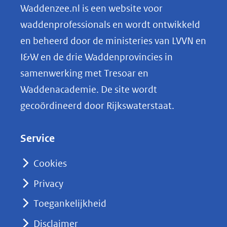
n
Waddenzee.nl is een website voor
o
waddenprofessionals en wordt ontwikkeld
p
en beheerd door de ministeries van LVVN en
L
I&W en de drie Waddenprovincies in
i
samenwerking met Tresoar en
n
Waddenacademie. De site wordt
k
gecoördineerd door Rijkswaterstaat.
e
d
Service
I
n
Cookies
(opent
Privacy
in
nieuw
Toegankelijkheid
venster)
Disclaimer