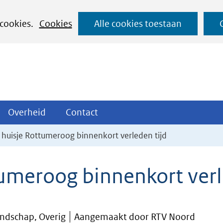
Ga
 cookies.
Cookies
Alle cookies toestaan
naar
de
inhoud
ojecten
Overheid
Contact
Overheid
Contact
tklappen
Uitklappen
Uitklappen
huisje Rottumeroog binnenkort verleden tijd
umeroog binnenkort verl
ndschap, Overig
Aangemaakt door RTV Noord