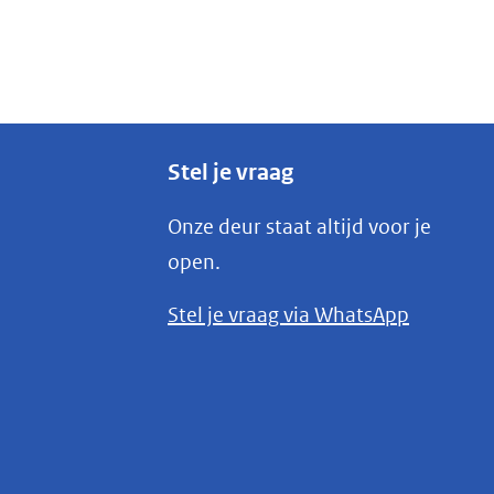
Stel je vraag
Onze deur staat altijd voor je
open.
(opent
Stel je vraag via WhatsApp
in
nieuw
venster)
(verwijst
naar