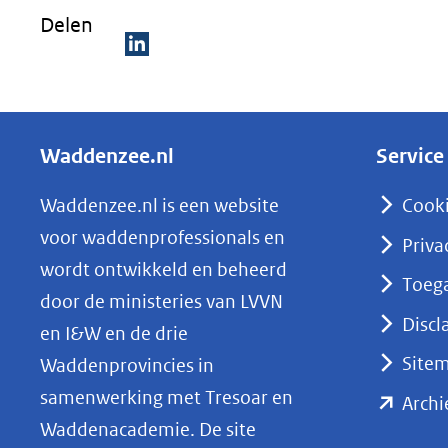
Delen
venster)
(verwijst
D
naar
e
een
l
andere
Waddenzee.nl
Service
e
website)
n
Waddenzee.nl is een website
Cook
o
voor waddenprofessionals en
Priva
p
wordt ontwikkeld en beheerd
Toega
L
door de ministeries van LVVN
i
Discl
en I&W en de drie
n
Site
Waddenprovincies in
k
samenwerking met Tresoar en
Archi
e
Waddenacademie. De site
d