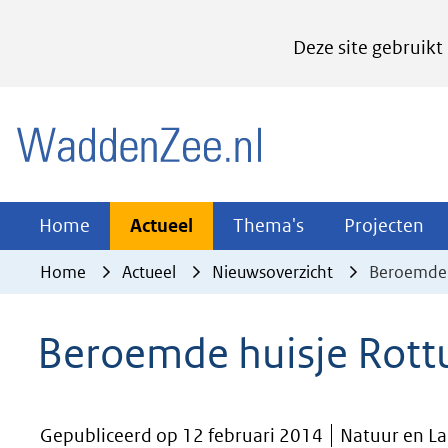
Cookies
Deze site gebruikt
instellen
Hier
(naar homepage)
kan
het
gebruik
van
Actueel
Thema's
Pr
Home
Actueel
Thema's
Projecten
Uitklappen
Uitklappen
Ui
cookies
Home
Actueel
Nieuwsoverzicht
Beroemde 
op
deze
Beroemde huisje Rott
website
worden
toegestaan
Gepubliceerd op 12 februari 2014
Natuur en La
of