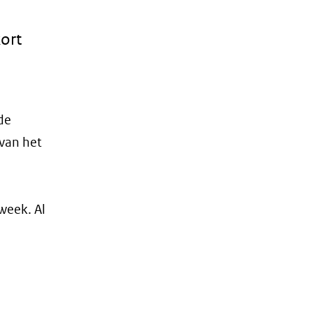
ort
de
 van het
week. Al