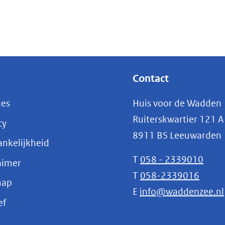
Contact
ies
Huis voor de Wadden
Ruiterskwartier 121 A
cy
8911 BS Leeuwarden
nkelijkheid
T
058 - 2339010
aimer
T
058-2339016
map
E
info@waddenzee.nl
(opent
ef
in