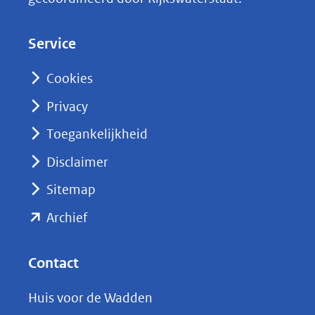
e
d
Service
I
n
Cookies
(opent
Privacy
in
nieuw
Toegankelijkheid
venster)
Disclaimer
(verwijst
Sitemap
naar
(opent
een
Archief
andere
in
website)
nieuw
Contact
venster)
Huis voor de Wadden
(verwijst