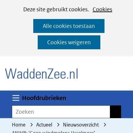
Cookies
Ga
Hier
Deze site gebruikt cookies.
Cookies
instellen
naar
kan
Alle cookies toestaan
de
het
inhoud
gebruik
Cookies weigeren
van
(naar homepage)
cookies
op
deze
website
worden
Uitklappen
Hoofdrubrieken
toegestaan
Zoeken
Zoeken
of
geweigerd.
Home
Actueel
Nieuwsoverzicht