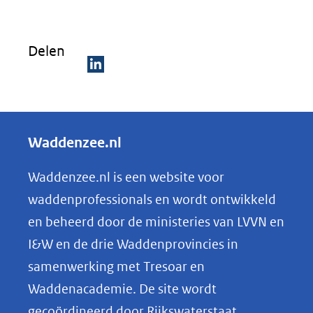
Delen
D
e
l
Waddenzee.nl
e
n
Waddenzee.nl is een website voor
o
waddenprofessionals en wordt ontwikkeld
p
en beheerd door de ministeries van LVVN en
L
I&W en de drie Waddenprovincies in
i
samenwerking met Tresoar en
n
Waddenacademie. De site wordt
k
gecoördineerd door Rijkswaterstaat.