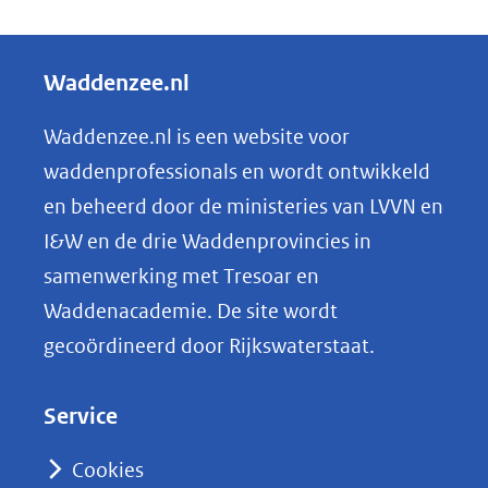
e
l
Waddenzee.nl
e
n
Waddenzee.nl is een website voor
o
waddenprofessionals en wordt ontwikkeld
p
en beheerd door de ministeries van LVVN en
L
I&W en de drie Waddenprovincies in
i
samenwerking met Tresoar en
n
Waddenacademie. De site wordt
k
gecoördineerd door Rijkswaterstaat.
e
d
Service
I
n
Cookies