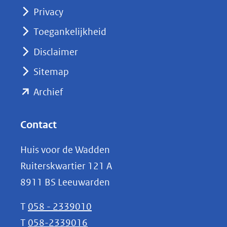
(opent
Privacy
in
nieuw
Toegankelijkheid
venster)
Disclaimer
(verwijst
Sitemap
naar
(opent
een
Archief
andere
in
website)
nieuw
Contact
venster)
Huis voor de Wadden
(verwijst
Ruiterskwartier 121 A
naar
8911 BS Leeuwarden
een
andere
T
058 - 2339010
website)
T
058-2339016