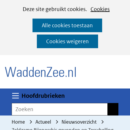
Cookies
Ga
Hier
Deze site gebruikt cookies.
Cookies
instellen
naar
kan
Alle cookies toestaan
de
het
inhoud
gebruik
Cookies weigeren
van
(naar homepage)
cookies
op
deze
website
worden
Uitklappen
Hoofdrubrieken
toegestaan
Zoeken
Zoeken
of
geweigerd.
Home
Actueel
Nieuwsoverzicht