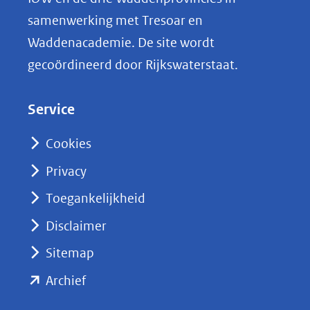
i
samenwerking met Tresoar en
n
Waddenacademie. De site wordt
k
gecoördineerd door Rijkswaterstaat.
e
d
Service
I
n
Cookies
(opent
Privacy
in
nieuw
Toegankelijkheid
venster)
Disclaimer
(verwijst
Sitemap
naar
(opent
een
Archief
andere
in