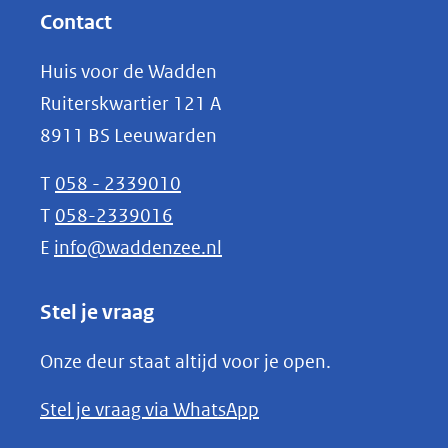
website)
nieuw
Contact
venster)
Huis voor de Wadden
(verwijst
Ruiterskwartier 121 A
naar
8911 BS Leeuwarden
een
andere
T
058 - 2339010
website)
T
058-2339016
E
info@waddenzee.nl
Stel je vraag
Onze deur staat altijd voor je open.
(opent
Stel je vraag via WhatsApp
in