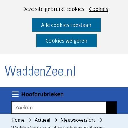
Cookies
Ga
Hier
Deze site gebruikt cookies.
Cookies
instellen
naar
kan
Alle cookies toestaan
de
het
inhoud
gebruik
Cookies weigeren
van
(naar homepage)
cookies
op
deze
website
worden
Uitklappen
Hoofdrubrieken
toegestaan
Zoeken
Zoeken
of
geweigerd.
Home
Actueel
Nieuwsoverzicht