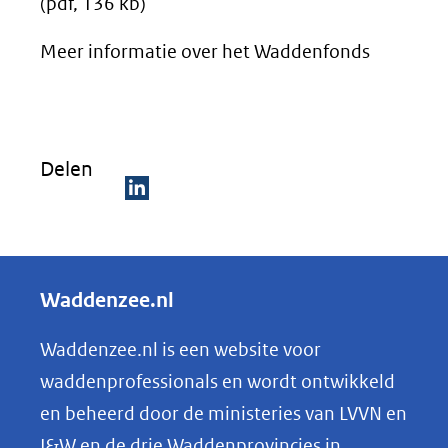
(pdf, 136 kb)
Meer informatie over het Waddenfonds
Delen
D
e
l
Waddenzee.nl
e
n
Waddenzee.nl is een website voor
o
waddenprofessionals en wordt ontwikkeld
p
en beheerd door de ministeries van LVVN en
L
I&W en de drie Waddenprovincies in