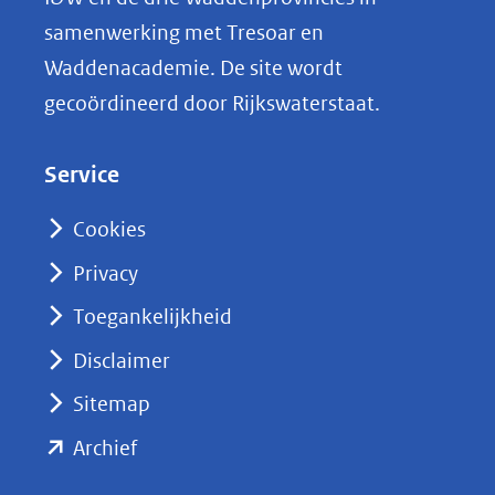
i
samenwerking met Tresoar en
n
Waddenacademie. De site wordt
k
gecoördineerd door Rijkswaterstaat.
e
d
Service
I
n
Cookies
(opent
Privacy
in
nieuw
Toegankelijkheid
venster)
Disclaimer
(verwijst
Sitemap
naar
(opent
een
Archief
andere
in