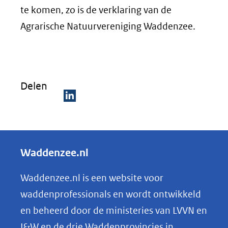
te komen, zo is de verklaring van de
Agrarische Natuurvereniging Waddenzee.
Delen
D
e
l
Waddenzee.nl
e
n
Waddenzee.nl is een website voor
o
waddenprofessionals en wordt ontwikkeld
p
en beheerd door de ministeries van LVVN en
L
I&W en de drie Waddenprovincies in