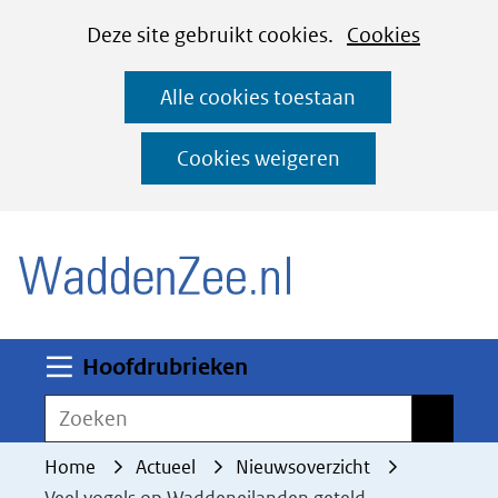
Cookies
Ga
Hier
Deze site gebruikt cookies.
Cookies
instellen
naar
kan
Alle cookies toestaan
de
het
inhoud
gebruik
Cookies weigeren
van
(naar homepage)
cookies
op
deze
website
worden
Uitklappen
Hoofdrubrieken
toegestaan
Zoeken
Zoeken
of
geweigerd.
Home
Actueel
Nieuwsoverzicht