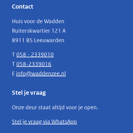
website)
nieuw
Contact
venster)
Huis voor de Wadden
(verwijst
Ruiterskwartier 121 A
naar
8911 BS Leeuwarden
een
andere
T
058 - 2339010
website)
T
058-2339016
E
info@waddenzee.nl
Stel je vraag
Onze deur staat altijd voor je open.
(opent
Stel je vraag via WhatsApp
in