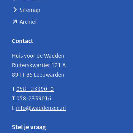
(verwijst
Sitemap
naar
(opent
een
Archief
andere
in
website)
nieuw
Contact
venster)
Huis voor de Wadden
(verwijst
Ruiterskwartier 121 A
naar
8911 BS Leeuwarden
een
andere
T
058 - 2339010
website)
T
058-2339016
E
info@waddenzee.nl
Stel je vraag