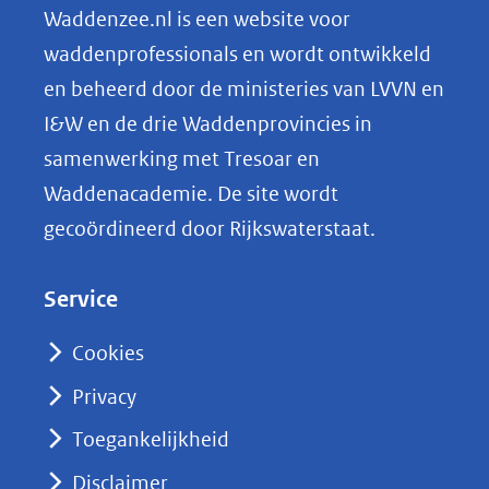
n
Waddenzee.nl is een website voor
o
waddenprofessionals en wordt ontwikkeld
p
en beheerd door de ministeries van LVVN en
L
I&W en de drie Waddenprovincies in
i
samenwerking met Tresoar en
n
Waddenacademie. De site wordt
k
gecoördineerd door Rijkswaterstaat.
e
d
Service
I
n
Cookies
(opent
Privacy
in
nieuw
Toegankelijkheid
venster)
Disclaimer