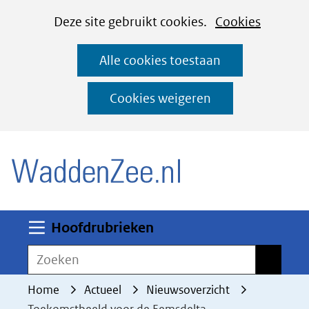
Cookies
Ga
Hier
Deze site gebruikt cookies.
Cookies
instellen
naar
kan
Alle cookies toestaan
de
het
inhoud
gebruik
Cookies weigeren
van
(naar homepage)
cookies
op
deze
website
worden
Uitklappen
Hoofdrubrieken
toegestaan
Zoeken
Zoeken
of
geweigerd.
Home
Actueel
Nieuwsoverzicht