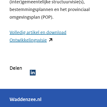
(inter)gemeentelijke structuurvisie(s),
bestemmingsplannen en het provinciaal
omgevingsplan (POP).
Volledig artikel en download
(opent
Ontwikkelingsvisie
in
nieuw
venster)
Delen
(verwijst
naar
D
een
e
andere
l
Waddenzee.nl
website)
e