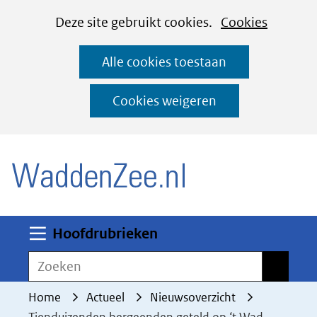
Cookies
Ga
Hier
Deze site gebruikt cookies.
Cookies
instellen
naar
kan
Alle cookies toestaan
de
het
inhoud
gebruik
Cookies weigeren
van
(naar homepage)
cookies
op
deze
website
worden
Uitklappen
Hoofdrubrieken
toegestaan
Zoeken
Zoeken
of
geweigerd.
Home
Actueel
Nieuwsoverzicht