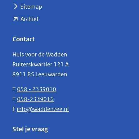
(verwijst
Sitemap
naar
(opent
een
Archief
andere
in
website)
nieuw
Contact
venster)
Huis voor de Wadden
(verwijst
Ruiterskwartier 121 A
naar
8911 BS Leeuwarden
een
andere
T
058 - 2339010
website)
T
058-2339016
E
info@waddenzee.nl
Stel je vraag