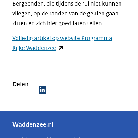
Bergeenden, die tijdens de rui niet kunnen
vliegen, op de randen van de geulen gaan
zitten en zich hier goed laten tellen.
Volledig artikel op website Programma
(opent
Rijke Waddenzee
in
nieuw
venster)
Delen
(verwijst
naar
D
een
e
andere
l
Waddenzee.nl
website)
e
n