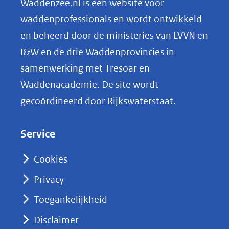
Waddenzee.nl is een website voor
o
waddenprofessionals en wordt ontwikkeld
p
en beheerd door de ministeries van LVVN en
L
I&W en de drie Waddenprovincies in
i
samenwerking met Tresoar en
n
Waddenacademie. De site wordt
k
gecoördineerd door Rijkswaterstaat.
e
d
Service
I
n
Cookies
(opent
Privacy
in
nieuw
Toegankelijkheid
venster)
Disclaimer