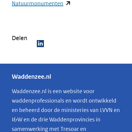
(opent
Natuurmonumenten
in
nieuw
venster)
Delen
(verwijst
naar
D
een
e
andere
l
Waddenzee.nl
website)
e
n
Waddenzee.nl is een website voor
o
waddenprofessionals en wordt ontwikkeld
p
en beheerd door de ministeries van LVVN en
L
I&W en de drie Waddenprovincies in
i
samenwerking met Tresoar en