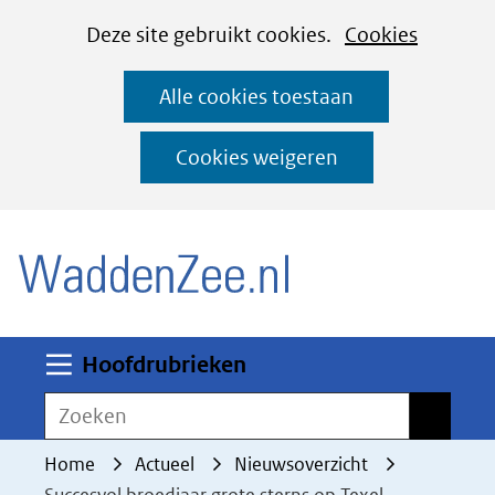
Cookies
Ga
Hier
Deze site gebruikt cookies.
Cookies
instellen
naar
kan
Alle cookies toestaan
de
het
inhoud
gebruik
Cookies weigeren
van
(naar homepage)
cookies
op
deze
website
worden
Uitklappen
Hoofdrubrieken
toegestaan
Zoeken
Zoeken
of
geweigerd.
Home
Actueel
Nieuwsoverzicht