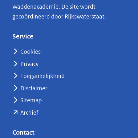
n
Waddenacademie. De site wordt
k
gecoördineerd door Rijkswaterstaat.
e
d
Service
I
n
Cookies
(opent
Privacy
in
nieuw
Toegankelijkheid
venster)
Disclaimer
(verwijst
Sitemap
naar
(opent
een
Archief
andere
in
website)
nieuw
Contact