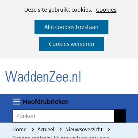
Cookies
Ga
Hier
Deze site gebruikt cookies.
Cookies
instellen
naar
kan
Alle cookies toestaan
de
het
inhoud
gebruik
Cookies weigeren
van
(naar homepage)
cookies
op
deze
website
worden
Uitklappen
Hoofdrubrieken
toegestaan
Zoeken
Zoeken
of
geweigerd.
Home
Actueel
Nieuwsoverzicht