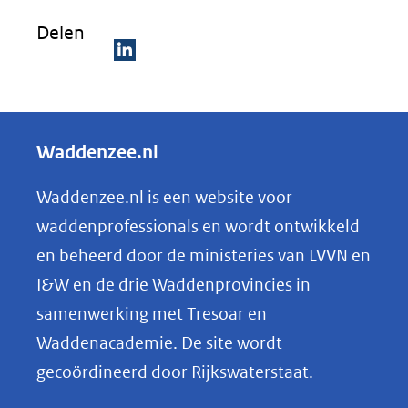
venster)
Delen
(verwijst
naar
D
een
e
andere
l
Waddenzee.nl
website)
e
n
Waddenzee.nl is een website voor
o
waddenprofessionals en wordt ontwikkeld
p
en beheerd door de ministeries van LVVN en
L
I&W en de drie Waddenprovincies in
i
samenwerking met Tresoar en
n
Waddenacademie. De site wordt
k
gecoördineerd door Rijkswaterstaat.
e