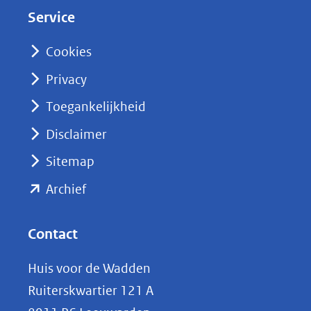
d
Service
I
n
Cookies
(opent
Privacy
in
nieuw
Toegankelijkheid
venster)
Disclaimer
(verwijst
Sitemap
naar
(opent
een
Archief
andere
in
website)
nieuw
Contact
venster)
Huis voor de Wadden
(verwijst
Ruiterskwartier 121 A
naar