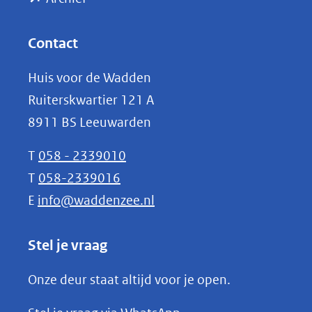
andere
in
website)
nieuw
Contact
venster)
Huis voor de Wadden
(verwijst
Ruiterskwartier 121 A
naar
8911 BS Leeuwarden
een
andere
T
058 - 2339010
website)
T
058-2339016
E
info@waddenzee.nl
Stel je vraag
Onze deur staat altijd voor je open.