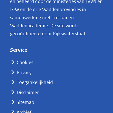
en beheerd door de ministeries van LVVN en
L
I&W en de drie Waddenprovincies in
i
samenwerking met Tresoar en
n
Waddenacademie. De site wordt
k
gecoördineerd door Rijkswaterstaat.
e
d
Service
I
n
Cookies
(opent
Privacy
in
nieuw
Toegankelijkheid
venster)
Disclaimer
(verwijst
Sitemap
naar
(opent
een
Archief