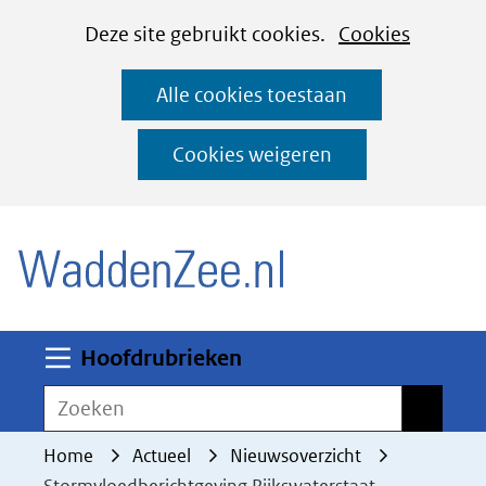
Cookies
Ga
Hier
Deze site gebruikt cookies.
Cookies
instellen
naar
kan
Alle cookies toestaan
de
het
inhoud
gebruik
Cookies weigeren
van
(naar homepage)
cookies
op
deze
website
worden
Uitklappen
Hoofdrubrieken
toegestaan
Zoeken
Zoeken
of
geweigerd.
Home
Actueel
Nieuwsoverzicht