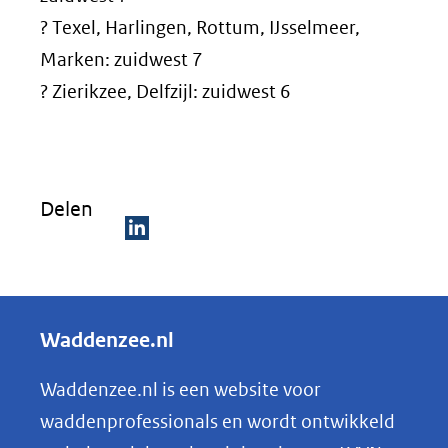
? Texel, Harlingen, Rottum, IJsselmeer,
Marken: zuidwest 7
? Zierikzee, Delfzijl: zuidwest 6
Delen
D
e
l
Waddenzee.nl
e
n
Waddenzee.nl is een website voor
o
waddenprofessionals en wordt ontwikkeld
p