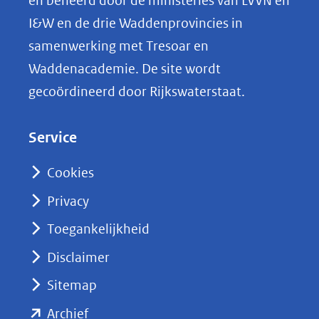
en beheerd door de ministeries van LVVN en
L
I&W en de drie Waddenprovincies in
i
samenwerking met Tresoar en
n
Waddenacademie. De site wordt
k
gecoördineerd door Rijkswaterstaat.
e
d
Service
I
n
Cookies
(opent
Privacy
in
nieuw
Toegankelijkheid
venster)
Disclaimer
(verwijst
Sitemap
naar
(opent
een
Archief