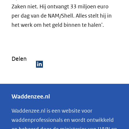
Zaken niet. Hij ontvangt 33 miljoen euro
per dag van de NAM/Shell. Alles stelt hij in
het werk om het geld binnen te halen'.
Delen
D
e
l
Waddenzee.nl
e
n
Waddenzee.nl is een website voor
o
waddenprofessionals en wordt ontwikkeld
p