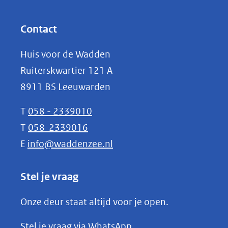
andere
in
website)
nieuw
Contact
venster)
Huis voor de Wadden
(verwijst
Ruiterskwartier 121 A
naar
8911 BS Leeuwarden
een
andere
T
058 - 2339010
website)
T
058-2339016
E
info@waddenzee.nl
Stel je vraag
Onze deur staat altijd voor je open.
(opent
Stel je vraag via WhatsApp