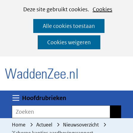
Cookies
Ga
Hier
Deze site gebruikt cookies.
Cookies
instellen
naar
kan
Alle cookies toestaan
de
het
inhoud
gebruik
Cookies weigeren
van
(naar homepage)
cookies
op
deze
website
worden
Uitklappen
Hoofdrubrieken
toegestaan
Zoeken
Zoeken
of
geweigerd.
Home
Actueel
Nieuwsoverzicht