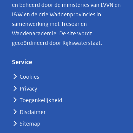
p
en beheerd door de ministeries van LVVN en
L
I&W en de drie Waddenprovincies in
i
samenwerking met Tresoar en
n
Waddenacademie. De site wordt
k
gecoördineerd door Rijkswaterstaat.
e
d
Service
I
n
Cookies
(opent
Privacy
in
nieuw
Toegankelijkheid
venster)
Disclaimer
(verwijst
Sitemap
naar