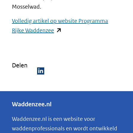
Mosselwad.
Volledig artikel op website Programma
(opent
Rijke Waddenzee
in
nieuw
venster)
Delen
(verwijst
naar
D
een
e
andere
l
Waddenzee.nl
website)
e
n
Waddenzee.nl is een website voor
o
waddenprofessionals en wordt ontwikkeld