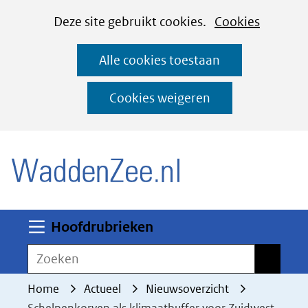
Cookies
Ga
Hier
Deze site gebruikt cookies.
Cookies
instellen
naar
kan
Alle cookies toestaan
de
het
inhoud
gebruik
Cookies weigeren
van
(naar homepage)
cookies
op
deze
website
worden
Uitklappen
Hoofdrubrieken
toegestaan
Zoeken
Zoeken
of
geweigerd.
Home
Actueel
Nieuwsoverzicht