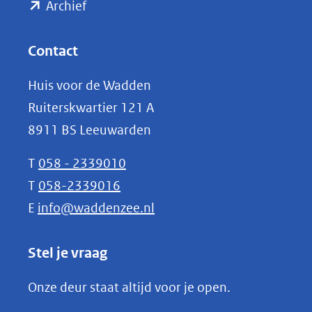
(opent
een
Archief
andere
in
website)
nieuw
Contact
venster)
Huis voor de Wadden
(verwijst
Ruiterskwartier 121 A
naar
8911 BS Leeuwarden
een
andere
T
058 - 2339010
website)
T
058-2339016
E
info@waddenzee.nl
Stel je vraag
Onze deur staat altijd voor je open.