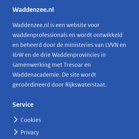
andere
l
Waddenzee.nl
website)
e
n
Waddenzee.nl is een website voor
o
waddenprofessionals en wordt ontwikkeld
p
en beheerd door de ministeries van LVVN en
L
I&W en de drie Waddenprovincies in
i
samenwerking met Tresoar en
n
Waddenacademie. De site wordt
k
gecoördineerd door Rijkswaterstaat.
e
d
Service
I
n
Cookies
(opent
Privacy
in