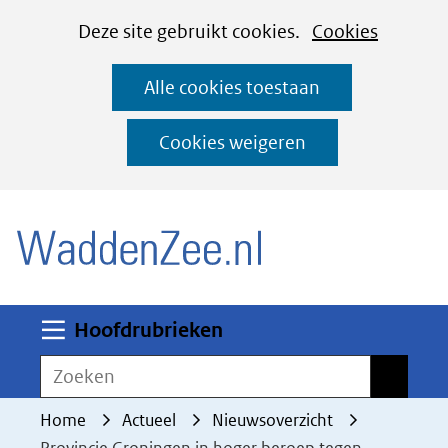
Cookies
Ga
Hier
Deze site gebruikt cookies.
Cookies
instellen
naar
kan
Alle cookies toestaan
de
het
inhoud
gebruik
Cookies weigeren
van
(naar homepage)
cookies
op
deze
website
worden
Uitklappen
Hoofdrubrieken
toegestaan
Zoeken
Zoeken
of
geweigerd.
Home
Actueel
Nieuwsoverzicht