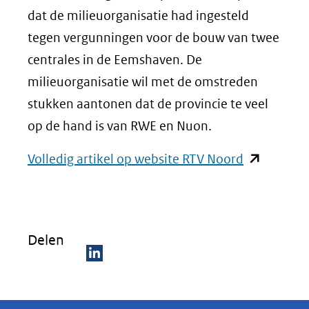
dat de milieuorganisatie had ingesteld
tegen vergunningen voor de bouw van twee
centrales in de Eemshaven. De
milieuorganisatie wil met de omstreden
stukken aantonen dat de provincie te veel
op de hand is van RWE en Nuon.
(opent
Volledig artikel op website RTV Noord
in
nieuw
venster)
Delen
(verwijst
naar
D
een
e