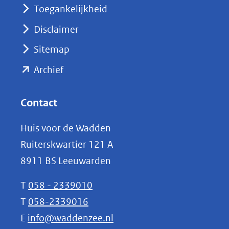
nieuw
Toegankelijkheid
venster)
Disclaimer
(verwijst
Sitemap
naar
(opent
een
Archief
andere
in
website)
nieuw
Contact
venster)
Huis voor de Wadden
(verwijst
Ruiterskwartier 121 A
naar
8911 BS Leeuwarden
een
andere
T
058 - 2339010
website)
T
058-2339016
E
info@waddenzee.nl