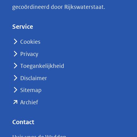
k
gecoördineerd door Rijkswaterstaat.
e
d
Service
I
n
Cookies
(opent
Privacy
in
nieuw
Toegankelijkheid
venster)
Disclaimer
(verwijst
Sitemap
naar
(opent
een
Archief
andere
in
website)
nieuw
Contact
venster)