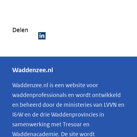
Delen
D
e
l
Waddenzee.nl
e
n
Waddenzee.nl is een website voor
o
waddenprofessionals en wordt ontwikkeld
p
en beheerd door de ministeries van LVVN en
L
I&W en de drie Waddenprovincies in
i
samenwerking met Tresoar en
n
Waddenacademie. De site wordt