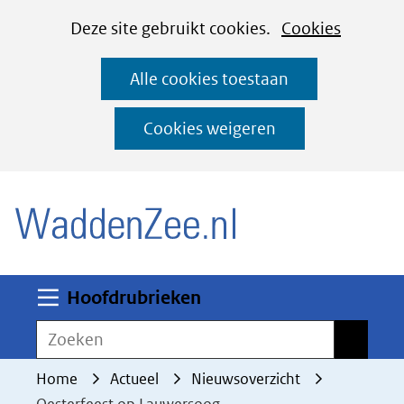
Cookies
Ga
Hier
Deze site gebruikt cookies.
Cookies
instellen
naar
kan
Alle cookies toestaan
de
het
inhoud
gebruik
Cookies weigeren
van
(naar homepage)
cookies
op
deze
website
worden
Uitklappen
Hoofdrubrieken
toegestaan
Zoeken
Zoeken
of
geweigerd.
Home
Actueel
Nieuwsoverzicht