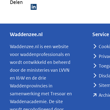
Delen
naar
een
D
andere
e
website)
l
Waddenzee.nl
Service
e
n
Waddenzee.nl is een website
Cook
o
voor waddenprofessionals en
Priva
p
wordt ontwikkeld en beheerd
Toega
L
door de ministeries van LVVN
i
Discl
en I&W en de drie
n
Site
Waddenprovincies in
k
samenwerking met Tresoar en
Archi
e
Waddenacademie. De site
d
wordt gecoördineerd door