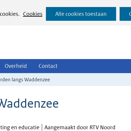
Ga
 cookies.
Cookies
Alle cookies toestaan
naar
de
inhoud
ojecten
Overheid
Contact
Overheid
Contact
tklappen
Uitklappen
Uitklappen
rden langs Waddenzee
 Waddenzee
hting en educatie
Aangemaakt door RTV Noord