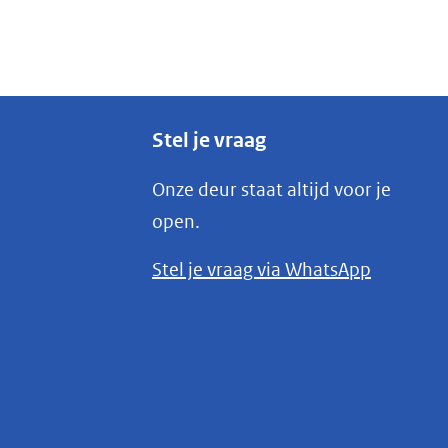
Stel je vraag
Onze deur staat altijd voor je
open.
(opent
Stel je vraag via WhatsApp
in
nieuw
venster)
(verwijst
naar