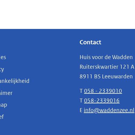
Contact
ies
Huis voor de Wadden
Ruiterskwartier 121 A
cy
8911 BS Leeuwarden
nkelijkheid
T
058 - 2339010
aimer
T
058-2339016
map
E
info@waddenzee.nl
(opent
ef
in