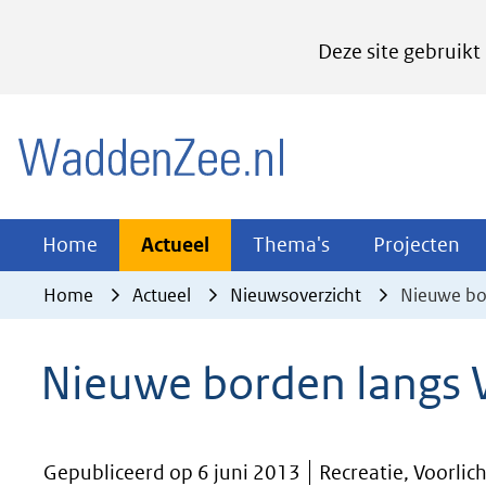
Cookies
Deze site gebruikt
instellen
Hier
(naar homepage)
kan
het
gebruik
van
Actueel
Thema's
Pr
Home
Actueel
Thema's
Projecten
Uitklappen
Uitklappen
Ui
cookies
Home
Actueel
Nieuwsoverzicht
Nieuwe bo
op
deze
Nieuwe borden langs
website
worden
toegestaan
Gepubliceerd op 6 juni 2013
Recreatie, Voorlic
of