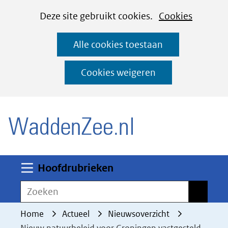
Cookies
Ga
Hier
Deze site gebruikt cookies.
Cookies
instellen
naar
kan
Alle cookies toestaan
de
het
inhoud
gebruik
Cookies weigeren
van
(naar homepage)
cookies
op
deze
website
worden
Uitklappen
Hoofdrubrieken
toegestaan
Zoeken
Zoeken
of
geweigerd.
Home
Actueel
Nieuwsoverzicht