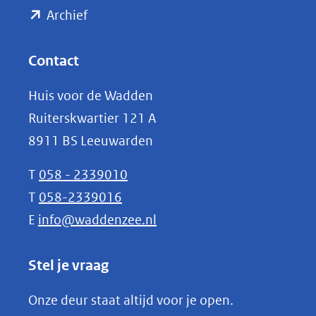
(opent
een
Archief
andere
in
website)
nieuw
Contact
venster)
Huis voor de Wadden
(verwijst
Ruiterskwartier 121 A
naar
8911 BS Leeuwarden
een
andere
T
058 - 2339010
website)
T
058-2339016
E
info@waddenzee.nl
Stel je vraag
Onze deur staat altijd voor je open.