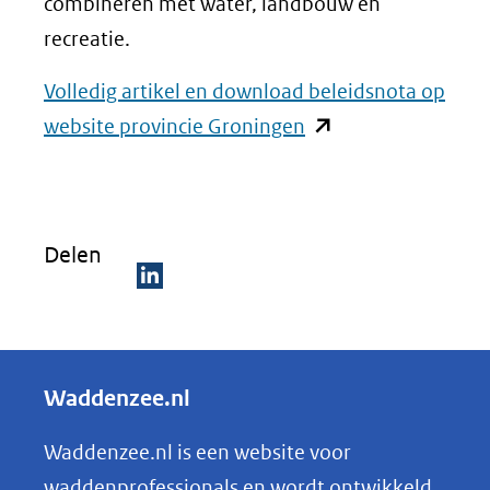
combineren met water, landbouw en
recreatie.
Volledig artikel en download beleidsnota op
(opent
website provincie Groningen
in
nieuw
venster)
Delen
(verwijst
naar
D
een
e
andere
l
Waddenzee.nl
website)
e
n
Waddenzee.nl is een website voor
o
waddenprofessionals en wordt ontwikkeld