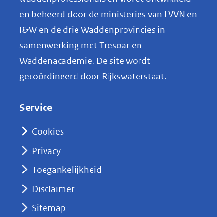
p
en beheerd door de ministeries van LVVN en
L
I&W en de drie Waddenprovincies in
i
samenwerking met Tresoar en
n
Waddenacademie. De site wordt
k
gecoördineerd door Rijkswaterstaat.
e
d
Service
I
n
Cookies
(opent
Privacy
in
nieuw
Toegankelijkheid
venster)
Disclaimer
(verwijst
Sitemap
naar