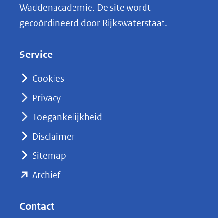
Waddenacademie. De site wordt
k
gecoördineerd door Rijkswaterstaat.
e
d
Service
I
n
Cookies
(opent
Privacy
in
nieuw
Toegankelijkheid
venster)
Disclaimer
(verwijst
Sitemap
naar
(opent
een
Archief
andere
in
website)
nieuw
Contact