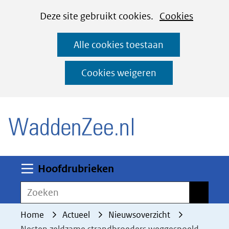
Cookies
Ga
Hier
Deze site gebruikt cookies.
Cookies
instellen
naar
kan
Alle cookies toestaan
de
het
inhoud
gebruik
Cookies weigeren
van
(naar homepage)
cookies
op
deze
website
worden
Uitklappen
Hoofdrubrieken
toegestaan
Zoeken
Zoeken
of
geweigerd.
Home
Actueel
Nieuwsoverzicht