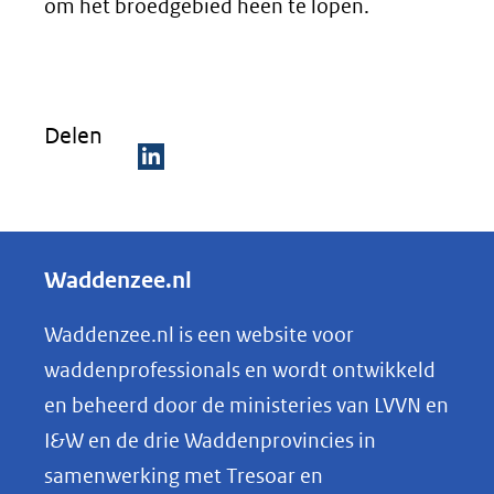
om het broedgebied heen te lopen.
Delen
D
e
l
Waddenzee.nl
e
n
Waddenzee.nl is een website voor
o
waddenprofessionals en wordt ontwikkeld
p
en beheerd door de ministeries van LVVN en
L
I&W en de drie Waddenprovincies in
i
samenwerking met Tresoar en
n