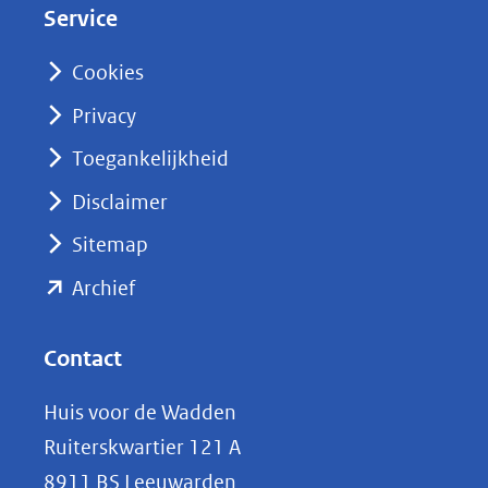
Service
I
n
Cookies
(opent
Privacy
in
nieuw
Toegankelijkheid
venster)
Disclaimer
(verwijst
Sitemap
naar
(opent
een
Archief
andere
in
website)
nieuw
Contact
venster)
Huis voor de Wadden
(verwijst
Ruiterskwartier 121 A
naar
8911 BS Leeuwarden