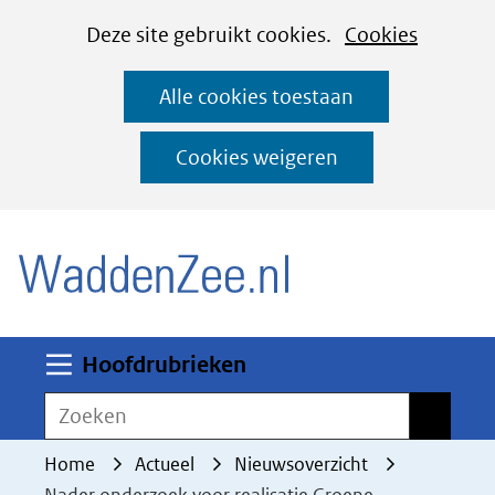
Cookies
Ga
Hier
Deze site gebruikt cookies.
Cookies
instellen
naar
kan
Alle cookies toestaan
de
het
inhoud
gebruik
Cookies weigeren
van
(naar homepage)
cookies
op
deze
website
worden
Uitklappen
Hoofdrubrieken
toegestaan
Zoeken
Zoeken
of
geweigerd.
Home
Actueel
Nieuwsoverzicht