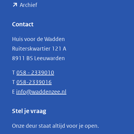
(opent
een
Archief
andere
in
website)
nieuw
Contact
venster)
Huis voor de Wadden
(verwijst
Ruiterskwartier 121 A
naar
8911 BS Leeuwarden
een
andere
T
058 - 2339010
website)
T
058-2339016
E
info@waddenzee.nl
Stel je vraag
Onze deur staat altijd voor je open.