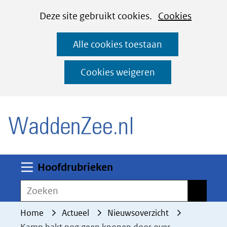
Cookies
Ga
Hier
Deze site gebruikt cookies.
Cookies
instellen
naar
kan
Alle cookies toestaan
de
het
inhoud
gebruik
Cookies weigeren
van
(naar homepage)
cookies
op
deze
website
worden
Uitklappen
Hoofdrubrieken
toegestaan
Zoeken
Zoeken
of
geweigerd.
Home
Actueel
Nieuwsoverzicht