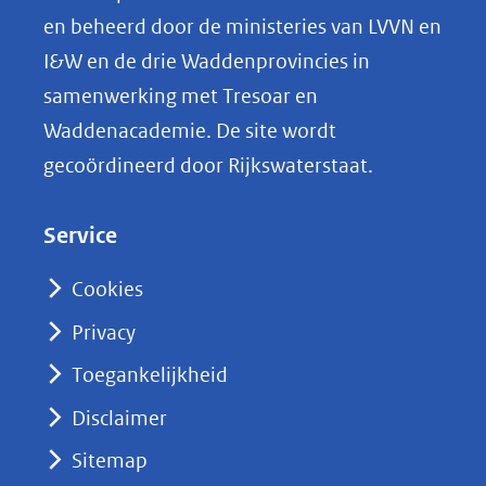
p
en beheerd door de ministeries van LVVN en
L
I&W en de drie Waddenprovincies in
i
samenwerking met Tresoar en
n
Waddenacademie. De site wordt
k
gecoördineerd door Rijkswaterstaat.
e
d
Service
I
n
Cookies
(opent
Privacy
in
nieuw
Toegankelijkheid
venster)
Disclaimer
(verwijst
Sitemap
naar