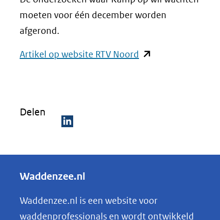
moeten voor één december worden
afgerond.
(opent
Artikel op website RTV Noord
in
nieuw
venster)
Delen
(verwijst
naar
D
een
e
andere
l
Waddenzee.nl
website)
e
n
Waddenzee.nl is een website voor
o
waddenprofessionals en wordt ontwikkeld