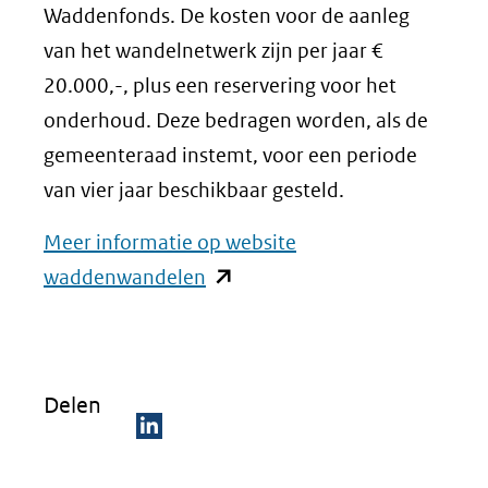
Waddenfonds. De kosten voor de aanleg
van het wandelnetwerk zijn per jaar €
20.000,-, plus een reservering voor het
onderhoud. Deze bedragen worden, als de
gemeenteraad instemt, voor een periode
van vier jaar beschikbaar gesteld.
Meer informatie op website
(opent
waddenwandelen
in
nieuw
venster)
Delen
(verwijst
naar
D
een