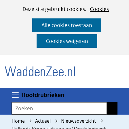
Cookies
Ga
Hier
Deze site gebruikt cookies.
Cookies
instellen
naar
kan
Alle cookies toestaan
de
het
inhoud
gebruik
Cookies weigeren
van
(naar homepage)
cookies
op
deze
website
worden
Uitklappen
Hoofdrubrieken
toegestaan
Zoeken
Zoeken
of
geweigerd.
Home
Actueel
Nieuwsoverzicht