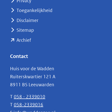
Privacy
in
nieuw
Toegankelijkheid
venster)
Disclaimer
(verwijst
Sitemap
naar
(opent
een
Archief
andere
in
website)
nieuw
Contact
venster)
Huis voor de Wadden
(verwijst
Ruiterskwartier 121 A
naar
8911 BS Leeuwarden
een
andere
T
058 - 2339010
website)
T
058-2339016