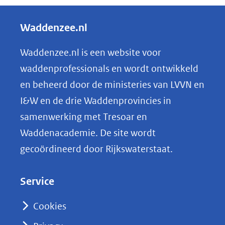
e
andere
l
Waddenzee.nl
website)
e
n
Waddenzee.nl is een website voor
o
waddenprofessionals en wordt ontwikkeld
p
en beheerd door de ministeries van LVVN en
L
I&W en de drie Waddenprovincies in
i
samenwerking met Tresoar en
n
Waddenacademie. De site wordt
k
gecoördineerd door Rijkswaterstaat.
e
d
Service
I
n
Cookies
(opent