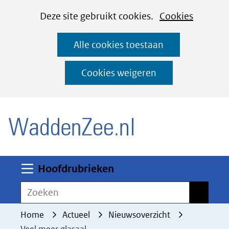
Cookies
Ga
Hier
Deze site gebruikt cookies.
Cookies
instellen
naar
kan
Alle cookies toestaan
de
het
inhoud
gebruik
Cookies weigeren
van
(naar homepage)
cookies
op
deze
website
worden
Uitklappen
Hoofdrubrieken
toegestaan
Zoeken
Zoeken
of
geweigerd.
Home
Actueel
Nieuwsoverzicht