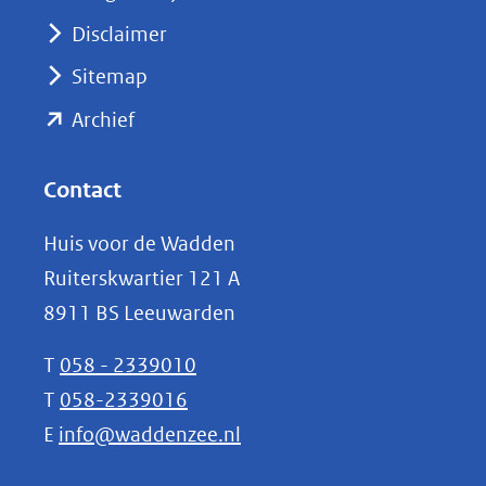
venster)
Disclaimer
(verwijst
Sitemap
naar
(opent
een
Archief
andere
in
website)
nieuw
Contact
venster)
Huis voor de Wadden
(verwijst
Ruiterskwartier 121 A
naar
8911 BS Leeuwarden
een
andere
T
058 - 2339010
website)
T
058-2339016
E
info@waddenzee.nl