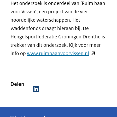
Het onderzoek is onderdeel van ‘Ruim baan
voor Vissen’, een project van de vier
noordelijke waterschappen. Het
Waddenfonds draagt hieraan bij. De
Hengelsportfederatie Groningen Drenthe is
trekker van dit onderzoek. Kijk voor meer
(opent
info op
www.ruimbaanvoorvissen.nl
in
nieuw
venster)
Delen
(verwijst
naar
D
een
e
andere
l