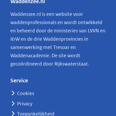
Waddenzee.nl
website)
e
n
Waddenzee.nl is een website voor
o
waddenprofessionals en wordt ontwikkeld
p
en beheerd door de ministeries van LVVN en
L
I&W en de drie Waddenprovincies in
i
samenwerking met Tresoar en
n
Waddenacademie. De site wordt
k
gecoördineerd door Rijkswaterstaat.
e
d
Service
I
n
Cookies
(opent
Privacy
in
nieuw
Toegankelijkheid