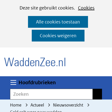
Cookies
Ga
Hier
Deze site gebruikt cookies.
Cookies
instellen
naar
kan
Alle cookies toestaan
de
het
inhoud
gebruik
Cookies weigeren
van
(naar homepage)
cookies
op
deze
website
worden
Uitklappen
Hoofdrubrieken
toegestaan
Zoeken
Zoeken
of
geweigerd.
Home
Actueel
Nieuwsoverzicht