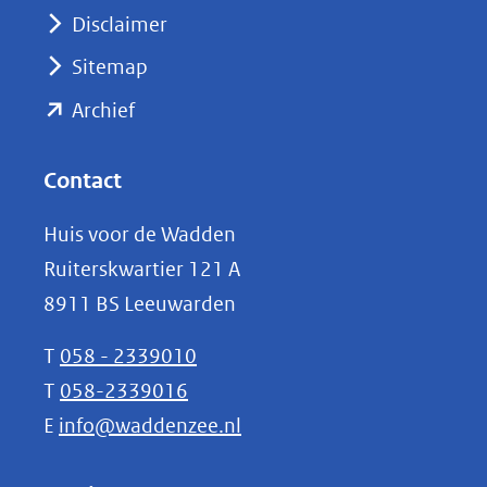
venster)
Disclaimer
(verwijst
Sitemap
naar
(opent
een
Archief
andere
in
website)
nieuw
Contact
venster)
Huis voor de Wadden
(verwijst
Ruiterskwartier 121 A
naar
8911 BS Leeuwarden
een
andere
T
058 - 2339010
website)
T
058-2339016
E
info@waddenzee.nl