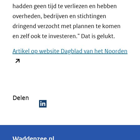
hadden geen tijd te verliezen en hebben
overheden, bedrijven en stichtingen
dringend verzocht met plannen te komen
en zelf ook te investeren." Dat is gelukt.
(ope
Artikel op website Dagblad van het Noorden
in
nieu
vens
(verw
Delen
naar
een
D
ande
e
webs
l
Waddenzee.nl