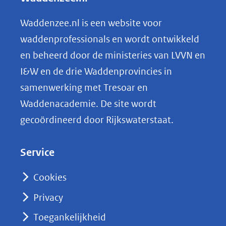
e
n
Waddenzee.nl is een website voor
o
waddenprofessionals en wordt ontwikkeld
p
en beheerd door de ministeries van LVVN en
L
I&W en de drie Waddenprovincies in
i
samenwerking met Tresoar en
n
Waddenacademie. De site wordt
k
gecoördineerd door Rijkswaterstaat.
e
d
Service
I
n
Cookies
(opent
Privacy
in
nieuw
Toegankelijkheid