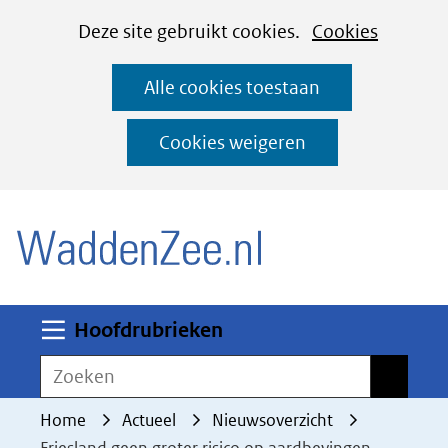
Cookies
Ga
Hier
Deze site gebruikt cookies.
Cookies
instellen
naar
kan
Alle cookies toestaan
de
het
inhoud
gebruik
Cookies weigeren
van
(naar homepage)
cookies
op
deze
website
worden
Uitklappen
Hoofdrubrieken
toegestaan
Zoeken
Zoeken
of
geweigerd.
Home
Actueel
Nieuwsoverzicht