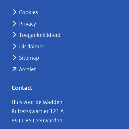
I
n
Cookies
(opent
Privacy
in
nieuw
Toegankelijkheid
venster)
Disclaimer
(verwijst
Sitemap
naar
(opent
een
Archief
andere
in
website)
nieuw
Contact
venster)
Huis voor de Wadden
(verwijst
Ruiterskwartier 121 A
naar
8911 BS Leeuwarden
een