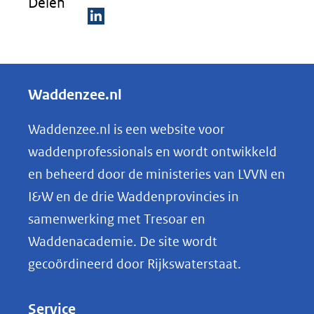
Delen
(verwijst
naar
D
een
e
andere
l
Waddenzee.nl
website)
e
n
Waddenzee.nl is een website voor
o
waddenprofessionals en wordt ontwikkeld
p
en beheerd door de ministeries van LVVN en
L
I&W en de drie Waddenprovincies in
i
samenwerking met Tresoar en
n
Waddenacademie. De site wordt
k
gecoördineerd door Rijkswaterstaat.
e
d
Service