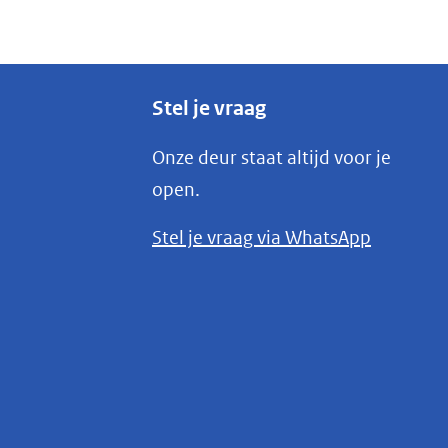
Stel je vraag
Onze deur staat altijd voor je
open.
(opent
Stel je vraag via WhatsApp
in
nieuw
venster)
(verwijst
naar
een