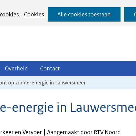
Ga
 cookies.
Cookies
Alle cookies toestaan
naar
de
inhoud
ojecten
Overheid
Contact
Overheid
Contact
tklappen
Uitklappen
Uitklappen
pont op zonne-energie in Lauwersmeer
ne-energie in Lauwersme
erkeer en Vervoer
Aangemaakt door RTV Noord