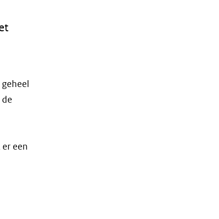
et
t geheel
 de
 er een