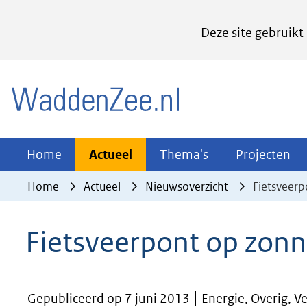
Cookies
Deze site gebruikt
instellen
Hier
(naar homepage)
kan
het
gebruik
van
Actueel
Thema's
Pr
Home
Actueel
Thema's
Projecten
Uitklappen
Uitklappen
Ui
cookies
Home
Actueel
Nieuwsoverzicht
Fietsveer
op
deze
Fietsveerpont op zon
website
worden
toegestaan
Gepubliceerd op 7 juni 2013
Energie, Overig, V
of