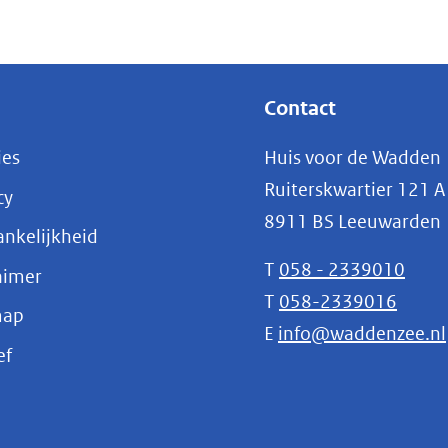
Contact
ies
Huis voor de Wadden
Ruiterskwartier 121 A
cy
8911 BS Leeuwarden
nkelijkheid
T
058 - 2339010
aimer
T
058-2339016
map
E
info@waddenzee.nl
(opent
ef
in
nieuw