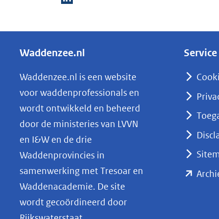
D
e
l
Waddenzee.nl
Service
e
n
Waddenzee.nl is een website
Cook
o
voor waddenprofessionals en
Priva
p
wordt ontwikkeld en beheerd
Toega
L
door de ministeries van LVVN
i
Discl
en I&W en de drie
n
Site
Waddenprovincies in
k
samenwerking met Tresoar en
Archi
e
Waddenacademie. De site
d
wordt gecoördineerd door
I
Rijkswaterstaat.