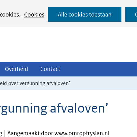
Ga
 cookies.
Cookies
Alle cookies toestaan
naar
de
inhoud
ojecten
Overheid
Contact
Overheid
Contact
tklappen
Uitklappen
Uitklappen
heid over vergunning afvaloven’
ergunning afvaloven’
g
Aangemaakt door www.omropfryslan.nl