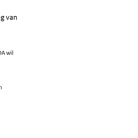
ag van
DA wil
n