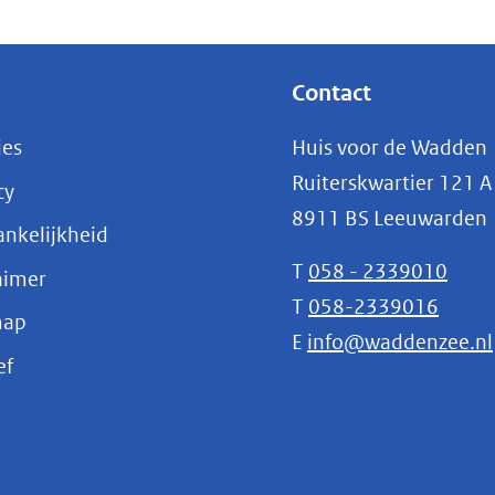
ere
site)
Contact
ies
Huis voor de Wadden
Ruiterskwartier 121 A
cy
8911 BS Leeuwarden
nkelijkheid
T
058 - 2339010
aimer
T
058-2339016
map
E
info@waddenzee.nl
(opent
ef
in
nieuw
venster)