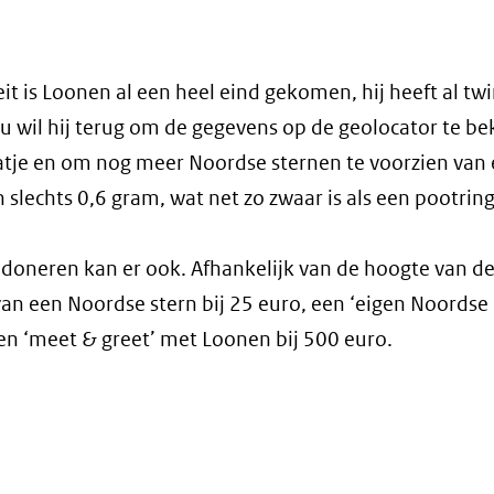
it is Loonen al een heel eind gekomen, hij heeft al twi
 wil hij terug om de gegevens op de geolocator te be
atje en om nog meer Noordse sternen te voorzien van
n slechts 0,6 gram, wat net zo zwaar is als een pootring
ent
, doneren kan er ook. Afhankelijk van de hoogte van de 
van een Noordse stern bij 25 euro, een ‘eigen Noordse 
uw
en ‘meet & greet’ met Loonen bij 500 euro.
ter)
wijst
r