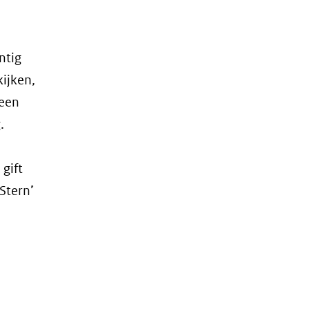
ntig
kijken,
 een
.
gift
Stern’