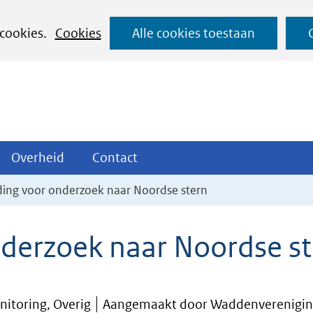
Ga
 cookies.
Cookies
Alle cookies toestaan
naar
de
inhoud
ojecten
Overheid
Contact
Overheid
Contact
tklappen
Uitklappen
Uitklappen
ing voor onderzoek naar Noordse stern
derzoek naar Noordse st
itoring, Overig
Aangemaakt door Waddenverenigi