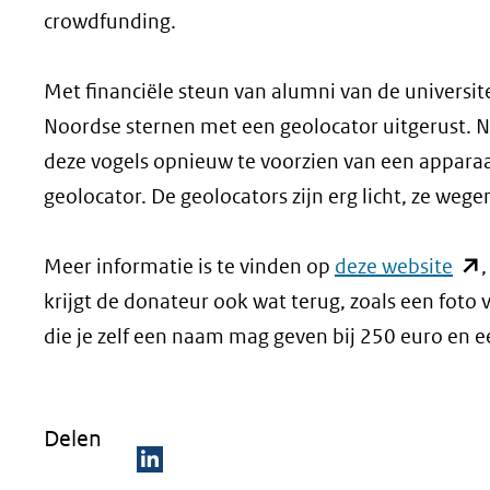
crowdfunding.
Met financiële steun van alumni van de universite
Noordse sternen met een geolocator uitgerust. Nu
deze vogels opnieuw te voorzien van een appara
geolocator. De geolocators zijn erg licht, ze wege
(op
Meer informatie is te vinden op
deze website
in
krijgt de donateur ook wat terug, zoals een foto 
nie
die je zelf een naam mag geven bij 250 euro en e
vens
(ver
Delen
naa
een