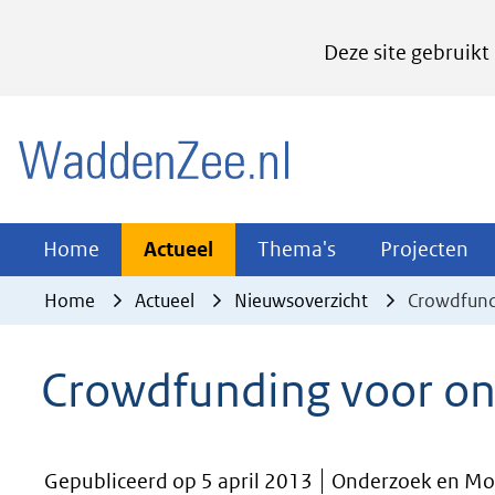
Cookies
Deze site gebruikt
instellen
Hier
(naar homepage)
kan
het
gebruik
van
Actueel
Thema's
Pr
Home
Actueel
Thema's
Projecten
Uitklappen
Uitklappen
Ui
cookies
Home
Actueel
Nieuwsoverzicht
Crowdfund
op
deze
Crowdfunding voor on
website
worden
toegestaan
Gepubliceerd op 5 april 2013
Onderzoek en Mon
of