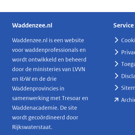
D
and
e
web
l
Waddenzee.nl
Service
e
n
Waddenzee.nl is een website
Cook
o
voor waddenprofessionals en
Priva
p
wordt ontwikkeld en beheerd
Toega
L
door de ministeries van LVVN
i
Discl
en I&W en de drie
n
Site
Waddenprovincies in
k
samenwerking met Tresoar en
Archi
e
Waddenacademie. De site
d
wordt gecoördineerd door
I
Rijkswaterstaat.
n