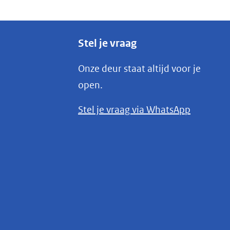
Stel je vraag
Onze deur staat altijd voor je
open.
(opent
Stel je vraag via WhatsApp
in
nieuw
venster)
(verwijst
naar
een
andere