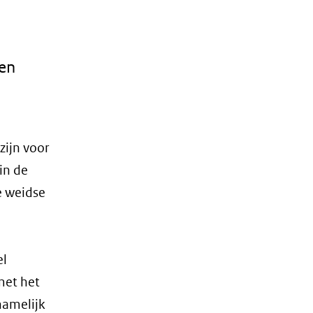
 en
zijn voor
in de
e weidse
el
met het
namelijk