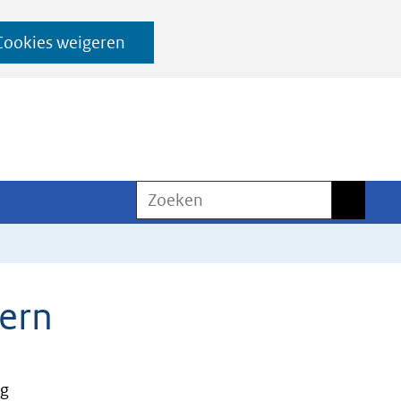
Cookies weigeren
Zoeken
Zoeken
ern
ng