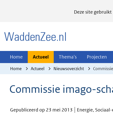
Cookies
Deze site gebruikt
instellen
Hier
(naar homepage)
kan
het
gebruik
van
Actueel
Thema's
Pr
Home
Actueel
Thema's
Projecten
Uitklappen
Uitklappen
Ui
cookies
Home
Actueel
Nieuwsoverzicht
Commissie
op
deze
Commissie imago-scha
website
worden
toegestaan
Gepubliceerd op 23 mei 2013
Energie, Sociaal
of