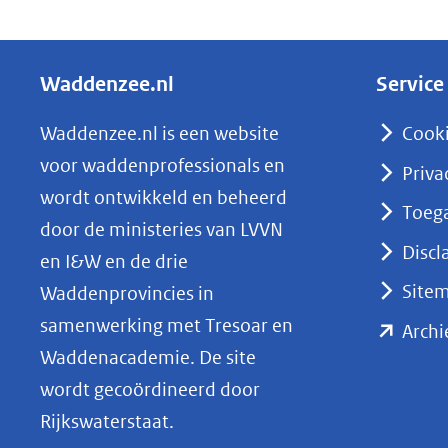
D
e
l
Waddenzee.nl
Service
e
n
Waddenzee.nl is een website
Cook
o
voor waddenprofessionals en
Priva
p
wordt ontwikkeld en beheerd
Toega
L
door de ministeries van LVVN
i
Discl
en I&W en de drie
n
Site
Waddenprovincies in
k
samenwerking met Tresoar en
Archi
e
Waddenacademie. De site
d
wordt gecoördineerd door
I
Rijkswaterstaat.
n