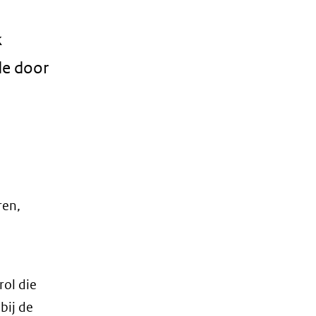
k
de door
ren,
rol die
bij de