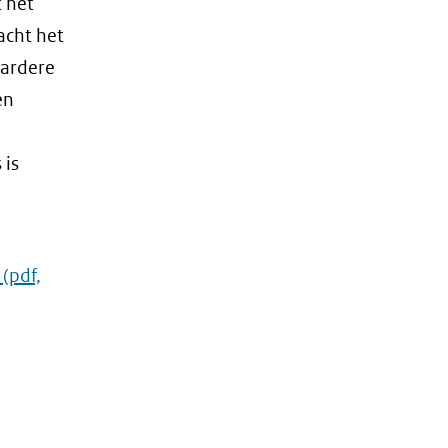
 het
acht het
aardere
en
 is
(pdf,