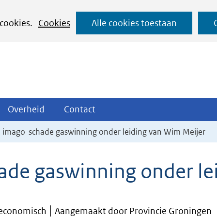
Ga
 cookies.
Cookies
Alle cookies toestaan
naar
de
inhoud
ojecten
Overheid
Contact
Overheid
Contact
tklappen
Uitklappen
Uitklappen
 imago-schade gaswinning onder leiding van Wim Meijer
de gaswinning onder le
-economisch
Aangemaakt door Provincie Groningen