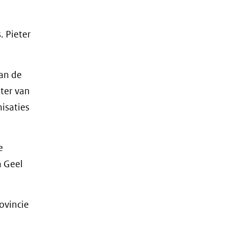
 Pieter
an de
ter van
isaties
e
n Geel
ovincie