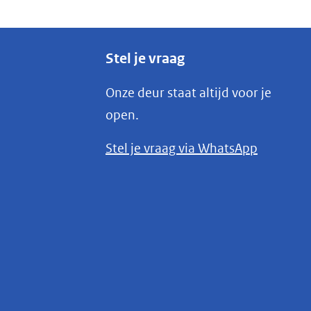
Stel je vraag
Onze deur staat altijd voor je
open.
(opent
Stel je vraag via WhatsApp
in
nieuw
venster)
(verwijst
naar
een
andere