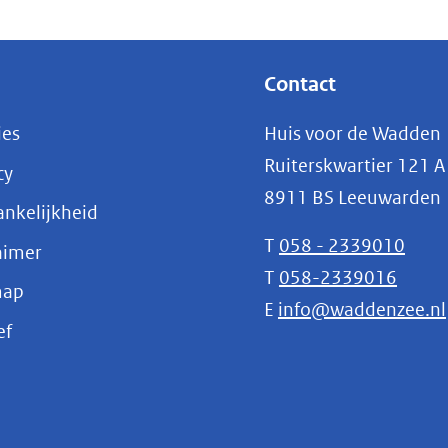
Contact
ies
Huis voor de Wadden
Ruiterskwartier 121 A
cy
8911 BS Leeuwarden
nkelijkheid
T
058 - 2339010
aimer
T
058-2339016
map
E
info@waddenzee.nl
(opent
ef
in
nieuw
venster)