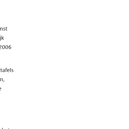
mst
jk
 2006
tafels
n,
e