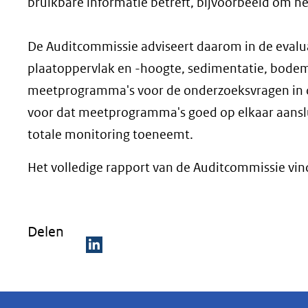
bruikbare informatie betreft, bijvoorbeeld om he
De Auditcommissie adviseert daarom in de evalu
plaatoppervlak en -hoogte, sedimentatie, bodem
meetprogramma's voor de onderzoeksvragen in dez
voor dat meetprogramma's goed op elkaar aanslui
totale monitoring toeneemt.
Het volledige rapport van de Auditcommissie vind
Delen
D
e