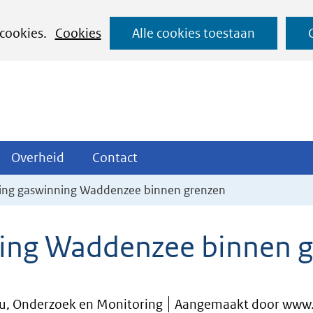
Ga
 cookies.
Cookies
Alle cookies toestaan
naar
de
inhoud
ojecten
Overheid
Contact
Overheid
Contact
tklappen
Uitklappen
Uitklappen
ng gaswinning Waddenzee binnen grenzen
ing Waddenzee binnen g
eu, Onderzoek en Monitoring
Aangemaakt door www.