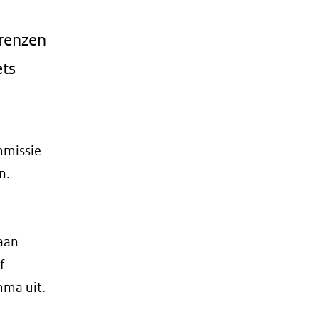
grenzen
ets
mmissie
n.
aan
f
mma uit.