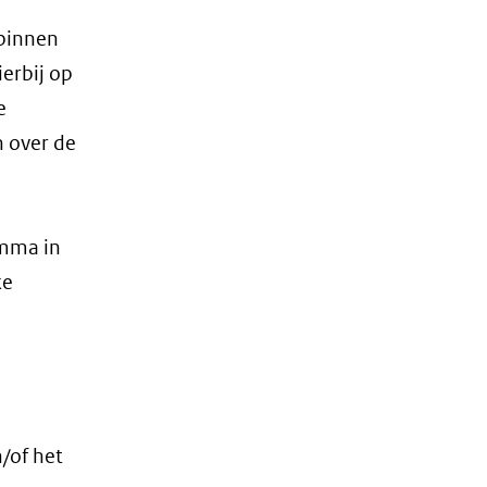
binnen
erbij op
e
n over de
amma in
ke
/of het