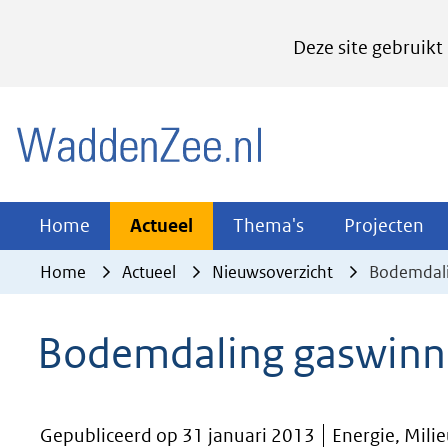
Cookies
Deze site gebruikt
instellen
Hier
(naar homepage)
kan
het
gebruik
van
Actueel
Thema's
Pr
Home
Actueel
Thema's
Projecten
Uitklappen
Uitklappen
Ui
cookies
Home
Actueel
Nieuwsoverzicht
Bodemdali
op
deze
Bodemdaling gaswinn
website
worden
toegestaan
Gepubliceerd op 31 januari 2013
Energie, Mili
of