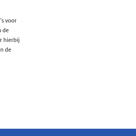
's voor
n de
 hierbij
an de