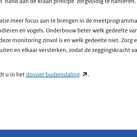
t 'hand aan de kraan principe' zorgvuldig te hanteren.
atie meer focus aan te brengen in de meetprogramma
dieren en vogels. Onderbouw beter welk gedeelte va
e monitoring zinvol is en welk gedeelte niet. Zorg er
ten en elkaar versterken, zodat de zeggingskracht v
(opent
t u in het
dossier bodemdaling
.
in
nieuw
venster)
(verwijst
naar
een